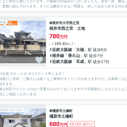
とに幸せに感じております。不動産のお悩みがございましたら、是非一度「横山」までご相談ください。 「
、業務に励んでおります。すぐには解決できない問題も、決してあきらめずお付き合い
売地
桜井市
大字西之宮
桜井市西之宮 土地
780
万円
- / 189.40㎡ / -
近鉄大阪線
「
大福
」駅 徒歩6分
桜井線
「
香久山
」駅 徒歩7分
近鉄大阪線
「
耳成
」駅 徒歩17分
の古賀 大介（コガ ダイスケ）と申します！
動産のご売却・ご購入には様々なご事情やタイミングがありますので、お客様一人
頂きます。
速な対応でストレスのない営業を心がけてまいりますので不動産のことならどんな
軽にご相談くださいませ。
中古テラスハウス
橿原市
土橋町
橿原市土橋町
680
4月19日 値下げ
万円