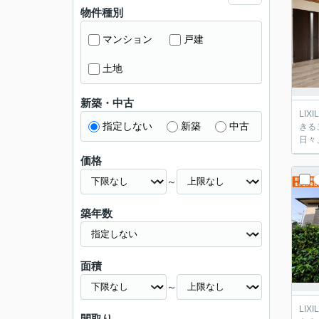
物件種別
マンション
戸建
土地
新築・中古
LIXI
指定しない
新築
中古
きるこ
日々
価格
～
築年数
面積
～
LIXI
間取り