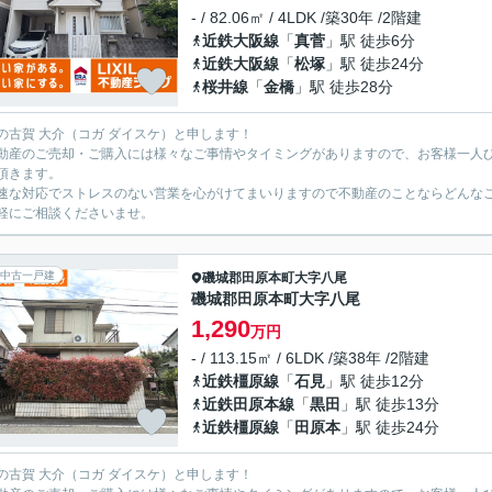
- / 82.06㎡ / 4LDK /築30年 /2階建
近鉄大阪線
「
真菅
」駅 徒歩6分
近鉄大阪線
「
松塚
」駅 徒歩24分
桜井線
「
金橋
」駅 徒歩28分
の古賀 大介（コガ ダイスケ）と申します！
動産のご売却・ご購入には様々なご事情やタイミングがありますので、お客様一人
頂きます。
速な対応でストレスのない営業を心がけてまいりますので不動産のことならどんな
軽にご相談くださいませ。
中古一戸建
磯城郡田原本町
大字八尾
磯城郡田原本町大字八尾
1,290
万円
- / 113.15㎡ / 6LDK /築38年 /2階建
近鉄橿原線
「
石見
」駅 徒歩12分
近鉄田原本線
「
黒田
」駅 徒歩13分
近鉄橿原線
「
田原本
」駅 徒歩24分
の古賀 大介（コガ ダイスケ）と申します！