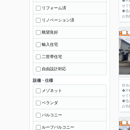
◆不
せて
リフォーム済
◆迅
お気
リノベーション済
眺望良好
輸入住宅
二世帯住宅
自由設計対応
設備・仕様
担当
メゾネット
◆不
せて
◆迅
ベランダ
お気
バルコニー
ルーフバルコニー