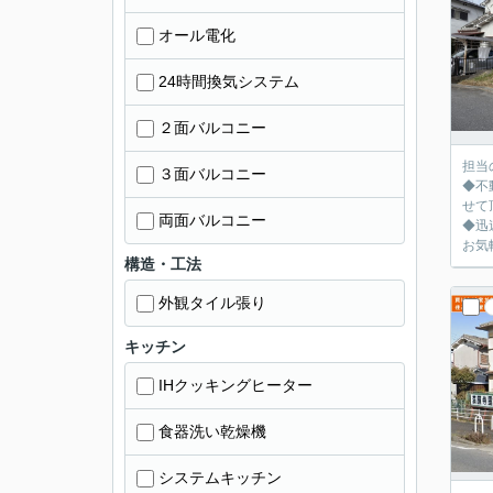
オール電化
24時間換気システム
２面バルコニー
担当
３面バルコニー
◆不
せて
両面バルコニー
◆迅
お気
構造・工法
外観タイル張り
キッチン
IHクッキングヒーター
食器洗い乾燥機
システムキッチン