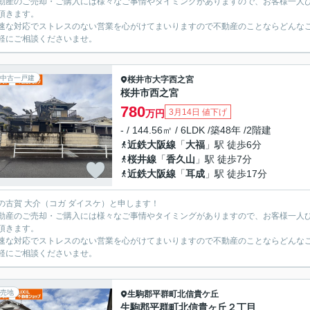
動産のご売却・ご購入には様々なご事情やタイミングがありますので、お客様一人
頂きます。
速な対応でストレスのない営業を心がけてまいりますので不動産のことならどんな
軽にご相談くださいませ。
中古一戸建
桜井市
大字西之宮
桜井市西之宮
780
3月14日 値下げ
万円
- / 144.56㎡ / 6LDK /築48年 /2階建
近鉄大阪線
「
大福
」駅 徒歩6分
桜井線
「
香久山
」駅 徒歩7分
近鉄大阪線
「
耳成
」駅 徒歩17分
の古賀 大介（コガ ダイスケ）と申します！
動産のご売却・ご購入には様々なご事情やタイミングがありますので、お客様一人
頂きます。
速な対応でストレスのない営業を心がけてまいりますので不動産のことならどんな
軽にご相談くださいませ。
売地
生駒郡平群町
北信貴ケ丘
生駒郡平群町北信貴ヶ丘２丁目