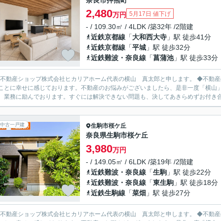
奈良市押熊町
2,480
5月17日 値下げ
万円
- / 109.30㎡ / 4LDK /築32年 /2階建
近鉄京都線
「
大和西大寺
」駅 徒歩41分
近鉄京都線
「
平城
」駅 徒歩32分
近鉄難波・奈良線
「
菖蒲池
」駅 徒歩33分
L不動産ショップ株式会社ヒカリアホーム代表の横山 真太郎と申します。 ◆不動産のプロとして、お客様の人生における重要な決断をお手伝いで
とに幸せに感じております。不動産のお悩みがございましたら、是非一度「横山」までご相談ください。 「
、業務に励んでおります。すぐには解決できない問題も、決してあきらめずお付き合い
中古一戸建
生駒市
桜ケ丘
奈良県生駒市桜ケ丘
3,980
万円
- / 149.05㎡ / 6LDK /築19年 /2階建
近鉄難波・奈良線
「
生駒
」駅 徒歩22分
近鉄難波・奈良線
「
東生駒
」駅 徒歩18分
近鉄生駒線
「
菜畑
」駅 徒歩27分
L不動産ショップ株式会社ヒカリアホーム代表の横山 真太郎と申します。 ◆不動産のプロとして、お客様の人生における重要な決断をお手伝いで