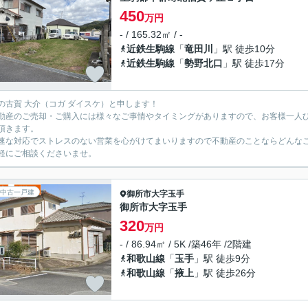
450
万円
- / 165.32㎡ / -
近鉄生駒線
「
竜田川
」駅 徒歩10分
近鉄生駒線
「
勢野北口
」駅 徒歩17分
の古賀 大介（コガ ダイスケ）と申します！
動産のご売却・ご購入には様々なご事情やタイミングがありますので、お客様一人
頂きます。
速な対応でストレスのない営業を心がけてまいりますので不動産のことならどんな
軽にご相談くださいませ。
中古一戸建
御所市
大字玉手
御所市大字玉手
320
万円
- / 86.94㎡ / 5K /築46年 /2階建
和歌山線
「
玉手
」駅 徒歩9分
和歌山線
「
掖上
」駅 徒歩26分