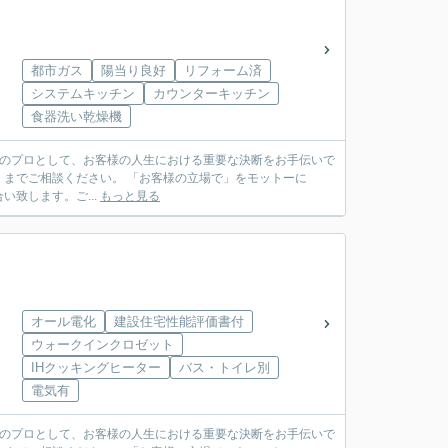
都市ガス
陽当り良好
リフォーム済
システムキッチン
カウンターキッチン
食器洗い乾燥機
お客様の立場で」をモットーに
致します。ご...
もっと見る
オール電化
建設住宅性能評価書付
ウォークインクロゼット
IHクッキングヒーター
バス・トイレ別
電気有