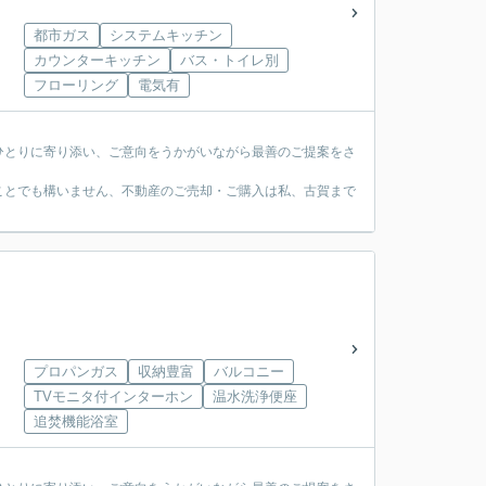
都市ガス
システムキッチン
カウンターキッチン
バス・トイレ別
フローリング
電気有
ひとりに寄り添い、ご意向をうかがいながら最善のご提案をさ
ことでも構いません、不動産のご売却・ご購入は私、古賀まで
プロパンガス
収納豊富
バルコニー
TVモニタ付インターホン
温水洗浄便座
追焚機能浴室