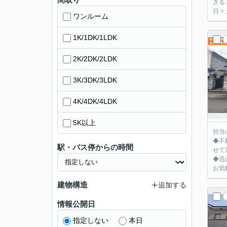
きるこ
日々
ワンルーム
1K/1DK/1LDK
2K/2DK/2LDK
3K/3DK/3LDK
4K/4DK/4LDK
5K以上
担当
◆不
駅・バス停からの時間
せて
◆迅
お気
建物構造
追加する
情報公開日
指定しない
本日