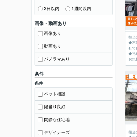
3日以内
1週間以内
画像・動画あり
画像あり
担当
◆不
動画あり
せて
◆迅
パノラマあり
お気
条件
条件
ペット相談
陽当り良好
閑静な住宅地
デザイナーズ
担当