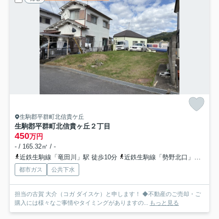
生駒郡平群町北信貴ケ丘
生駒郡平群町北信貴ヶ丘２丁目
450
万円
- / 165.32㎡ / -
近鉄生駒線「竜田川」駅 徒歩10分
近鉄生駒線「勢野北口」駅 徒歩17分
都市ガス
公共下水
担当の古賀 大介（コガ ダイスケ）と申します！ ◆不動産のご売却・ご
購入には様々なご事情やタイミングがありますの...
もっと見る