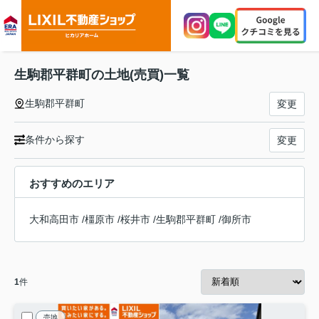
生駒郡平群町の土地(売買)一覧
生駒郡平群町
変更
条件から探す
変更
おすすめのエリア
大和高田市
/
橿原市
/
桜井市
/
生駒郡平群町
/
御所市
1
件
売地