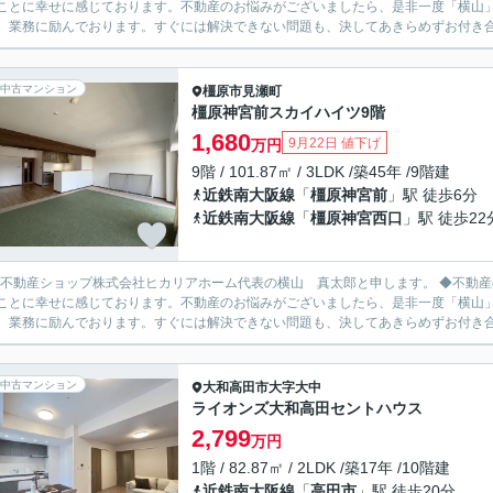
とに幸せに感じております。不動産のお悩みがございましたら、是非一度「横山」までご相談ください。 「
、業務に励んでおります。すぐには解決できない問題も、決してあきらめずお付き合い
中古マンション
橿原市
見瀬町
橿原神宮前スカイハイツ9階
1,680
9月22日 値下げ
万円
9階 / 101.87㎡ / 3LDK /築45年 /9階建
近鉄南大阪線
「
橿原神宮前
」駅 徒歩6分
近鉄南大阪線
「
橿原神宮西口
」駅 徒歩22
L不動産ショップ株式会社ヒカリアホーム代表の横山 真太郎と申します。 ◆不動産のプロとして、お客様の人生における重要な決断をお手伝いで
とに幸せに感じております。不動産のお悩みがございましたら、是非一度「横山」までご相談ください。 「
、業務に励んでおります。すぐには解決できない問題も、決してあきらめずお付き合い
中古マンション
大和高田市
大字大中
ライオンズ大和高田セントハウス
2,799
万円
1階 / 82.87㎡ / 2LDK /築17年 /10階建
近鉄南大阪線
「
高田市
」駅 徒歩20分