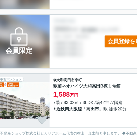
会員登録を
会員限定
中古マンション
大和高田市
幸町
駅前ネオハイツ大和高田B棟１号館
1,588
万円
7階 / 83.02㎡ / 3LDK /築42年 /7階建
近鉄南大阪線
「
高田市
」駅 徒歩20分
L不動産ショップ株式会社ヒカリアホーム代表の横山 真太郎と申します。 ◆不動産のプロとして、お客様の人生における重要な決断をお手伝いで