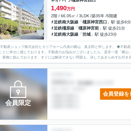
ネオハイツ橿原神宮西口
1,490
万円
2階 / 66.05㎡ / 3LDK /築35年 /5階建
近鉄南大阪線
「
橿原神宮西口
」駅 徒歩6分
近鉄橿原線
「
橿原神宮前
」駅 徒歩21分
近鉄南大阪線
「
坊城
」駅 徒歩23分
L不動産ショップ株式会社ヒカリアホーム代表の横山 真太郎と申します。 ◆不動産のプロとして、お客様の人生における重要な決断をお手伝いで
とに幸せに感じております。不動産のお悩みがございましたら、是非一度「横山」までご相談ください。 「
、業務に励んでおります。すぐには解決できない問題も、決してあきらめずお付き合い
会員登録を
会員限定