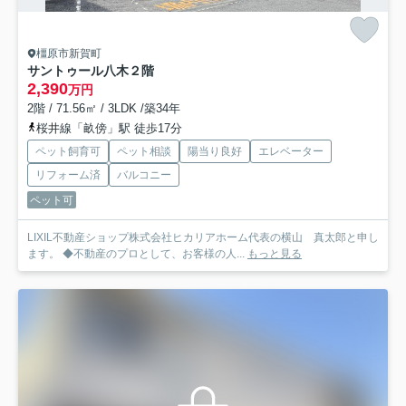
橿原市新賀町
サントゥール八木２階
2,390
万円
2階 / 71.56㎡ / 3LDK /築34年
桜井線「畝傍」駅 徒歩17分
ペット飼育可
ペット相談
陽当り良好
エレベーター
リフォーム済
バルコニー
ペット可
LIXIL不動産ショップ株式会社ヒカリアホーム代表の横山 真太郎と申し
ます。 ◆不動産のプロとして、お客様の人...
もっと見る