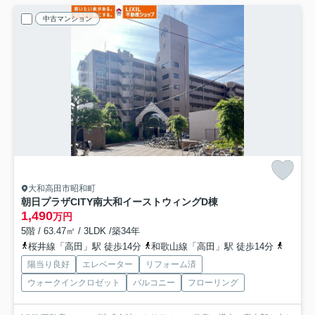
中古マンション
大和高田市昭和町
朝日プラザCITY南大和イーストウィングD棟
1,490
万円
5階 / 63.47㎡ / 3LDK /築34年
桜井線「高田」駅 徒歩14分
和歌山線「高田」駅 徒歩14分
桜井線
陽当り良好
エレベーター
リフォーム済
ウォークインクロゼット
バルコニー
フローリング