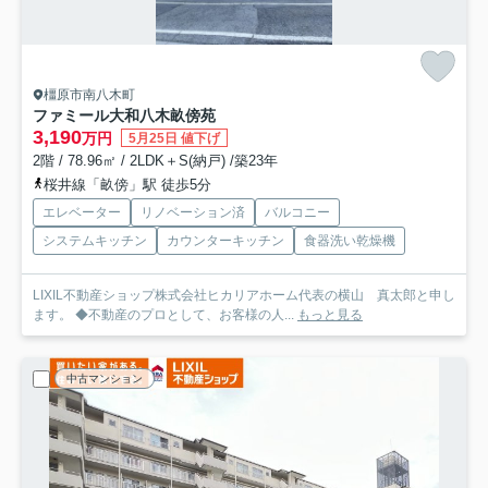
橿原市南八木町
ファミール大和八木畝傍苑
3,190
万円
5月25日 値下げ
2階 / 78.96㎡ / 2LDK＋S(納戸) /築23年
桜井線「畝傍」駅 徒歩5分
エレベーター
リノベーション済
バルコニー
システムキッチン
カウンターキッチン
食器洗い乾燥機
LIXIL不動産ショップ株式会社ヒカリアホーム代表の横山 真太郎と申し
ます。 ◆不動産のプロとして、お客様の人...
もっと見る
中古マンション