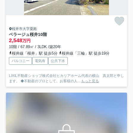
桜井市大字粟殿
ベラージュ桜井10階
2,548
万円
10階 / 67.89㎡ / 3LDK /築20年
桜井線「桜井」駅 徒歩5分
桜井線「三輪」駅 徒歩19分
バルコニー
電気有
公共下水
LIXIL不動産ショップ株式会社ヒカリアホーム代表の横山 真太郎と申し
ます。 ◆不動産のプロとして、お客様の人...
もっと見る