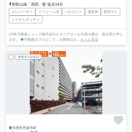
和歌山線「高田」駅 徒歩14分
エレベーター
リフォーム済
バルコニー
電気有
都市ガス
システムキッチン
LIXIL不動産ショップ株式会社ヒカリアホーム代表の横山 真太郎と申し
ます。 ◆不動産のプロとして、お客様の人...
もっと見る
中古マンション
天理市丹波市町