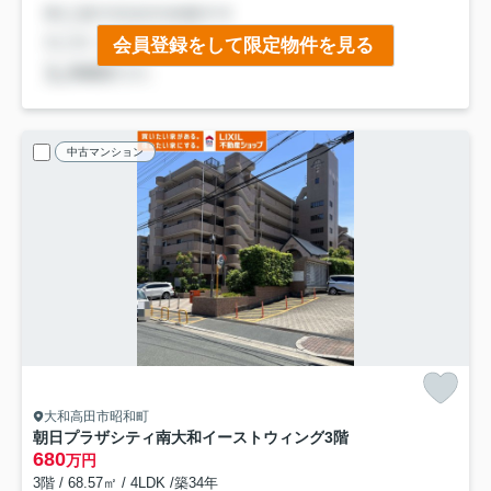
会員登録をして限定物件を見る
中古マンション
大和高田市昭和町
朝日プラザシティ南大和イーストウィング
3階
680
万円
3階 / 68.57㎡ / 4LDK /築34年