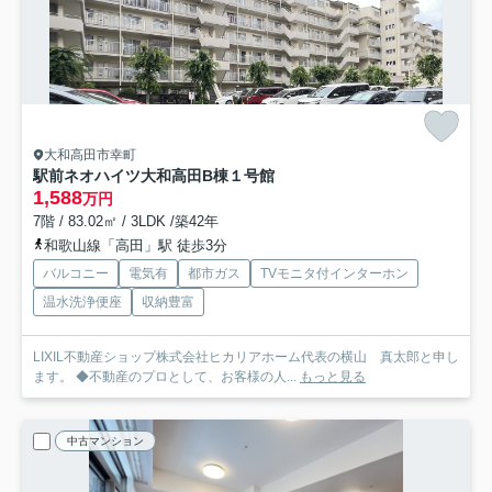
大和高田市幸町
駅前ネオハイツ大和高田B棟１号館
1,588
万円
7階 / 83.02㎡ / 3LDK /築42年
和歌山線「高田」駅 徒歩3分
バルコニー
電気有
都市ガス
TVモニタ付インターホン
温水洗浄便座
収納豊富
LIXIL不動産ショップ株式会社ヒカリアホーム代表の横山 真太郎と申し
ます。 ◆不動産のプロとして、お客様の人...
もっと見る
中古マンション