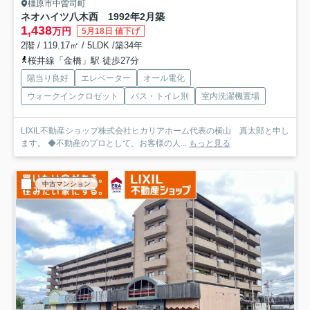
橿原市中曽司町
ネオハイツ八木西 1992年2月築
1,438
万円
5月18日 値下げ
2階 / 119.17㎡ / 5LDK /築34年
桜井線「金橋」駅 徒歩27分
陽当り良好
エレベーター
オール電化
ウォークインクロゼット
バス・トイレ別
室内洗濯機置場
LIXIL不動産ショップ株式会社ヒカリアホーム代表の横山 真太郎と申し
ます。 ◆不動産のプロとして、お客様の人...
もっと見る
中古マンション