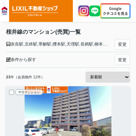
桜井線のマンション(売買)一覧
奈良駅,京終駅,帯解駅,櫟本駅,天理駅,長柄駅,柳本駅,巻向駅,三輪駅,桜井駅,香久山駅,畝傍駅,金橋駅,高田駅
変更
条件から探す
変更
23
件（会員物件 12件）
中古マンション