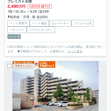
プレミスト天理
2,490
万円
5月25日 値下げ
7階 / 65.26㎡ / 3LDK /築18年
桜井線「天理」駅 徒歩8分
ペット飼育可
ペット相談
エレベーター
リフォーム済
バルコニー
システムキッチン
ペット可
LIXIL不動産ショップ株式会社ヒカリアホーム代表の横山 真太郎と申し
ます。 ◆不動産のプロとして、お客様の人...
もっと見る
中古マンション