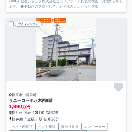
LIXIL不動産ショップ株式会社ヒカリアホーム代表の横山 真太郎と申し
ます。 ◆不動産のプロとして、お客様の人...
もっと見る
中古マンション
橿原市中曽司町
サニーコーポ八木西6階
1,990
万円
6階 / 75.94㎡ / 3LDK /築32年
桜井線「金橋」駅 徒歩28分
ペット飼育可
ペット相談
陽当り良好
エレベーター