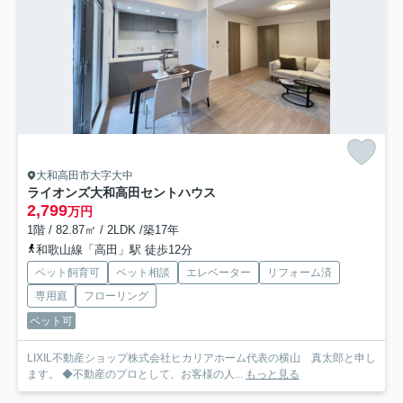
大和高田市大字大中
ライオンズ大和高田セントハウス
2,799
万円
1階 / 82.87㎡ / 2LDK /築17年
和歌山線「高田」駅 徒歩12分
ペット飼育可
ペット相談
エレベーター
リフォーム済
専用庭
フローリング
ペット可
LIXIL不動産ショップ株式会社ヒカリアホーム代表の横山 真太郎と申し
ます。 ◆不動産のプロとして、お客様の人...
もっと見る