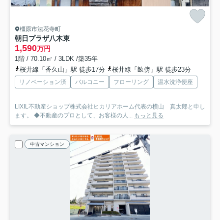
橿原市法花寺町
朝日プラザ八木東
1,590
万円
1階 / 70.10㎡ / 3LDK /築35年
桜井線「香久山」駅 徒歩17分
桜井線「畝傍」駅 徒歩23分
リノベーション済
バルコニー
フローリング
温水洗浄便座
LIXIL不動産ショップ株式会社ヒカリアホーム代表の横山 真太郎と申し
ます。 ◆不動産のプロとして、お客様の人...
もっと見る
中古マンション