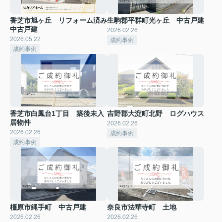
香芝市旭ヶ丘 リフォーム済み
生駒郡平群町光ヶ丘 中古戸建
中古戸建
2026.02.26
2026.05.22
成約事例
成約事例
香芝市白鳳台1丁目 築後未入
吉野郡大淀町北野 ログハウス
居物件
2026.02.26
2026.02.26
成約事例
成約事例
橿原市縄手町 中古戸建
奈良市法華寺町 土地
2026.02.26
2026.02.26