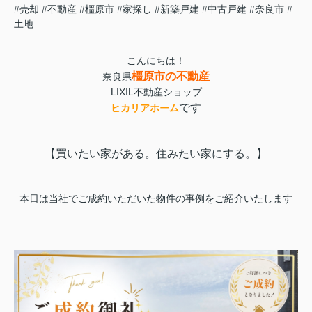
#売却
#不動産
#橿原市
#家探し
#新築戸建
#中古戸建
#奈良市
#
土地
こんにちは！
橿原市の不動産
奈良県
LIXIL不動産ショップ
です
ヒカリアホーム
【買いたい家がある。住みたい家にする。】
本日は当社でご成約いただいた物件の事例をご紹介いたします‍