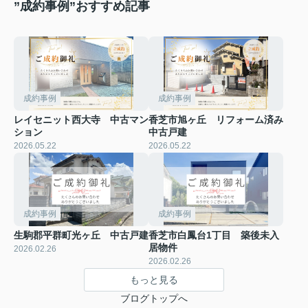
”成約事例”おすすめ記事
成約事例
成約事例
レイセニット西大寺 中古マン
香芝市旭ヶ丘 リフォーム済み
ション
中古戸建
2026.05.22
2026.05.22
成約事例
成約事例
生駒郡平群町光ヶ丘 中古戸建
香芝市白鳳台1丁目 築後未入
居物件
2026.02.26
2026.02.26
もっと見る
ブログトップへ