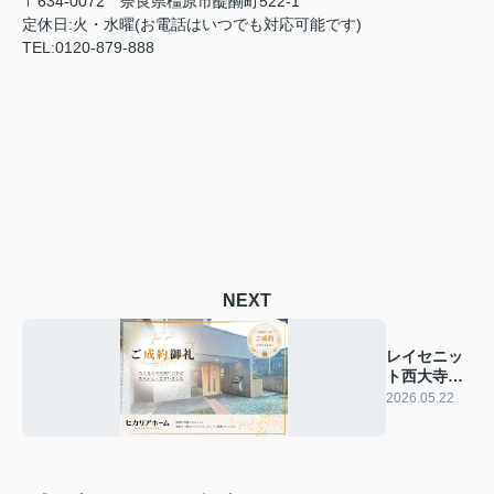
〒634-0072 奈良県橿原市醍醐町522-1
定休日:火・水曜(お電話はいつでも対応可能です)
TEL:0120-879-888
NEXT
レイセニッ
ト西大寺
中古マンシ
2026.05.22
ョン