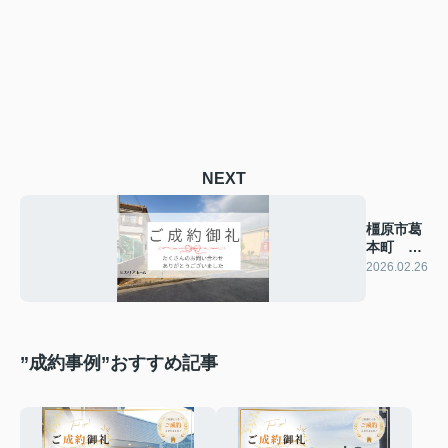
NEXT
橿原市葛
本町 土
地
2026.02.26
”成約事例”おすすめ記事