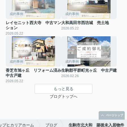
成約事例
成約事例
レイセニット西大寺 中古マン
大和高田市西坊城 売土地
ション
2026.05.22
2026.05.22
成約事例
成約事例
香芝市旭ヶ丘 リフォーム済み
生駒郡平群町光ヶ丘 中古戸建
中古戸建
2026.02.26
2026.05.22
もっと見る
ブログトップへ
ページトップ
ョップヒカリアホーム
ブログ
生駒市北大和 築後未入居物件