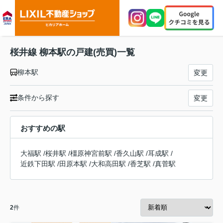
桜井線 柳本駅の戸建(売買)一覧
柳本駅
変更
条件から探す
変更
おすすめの駅
大福駅
/
桜井駅
/
橿原神宮前駅
/
香久山駅
/
耳成駅
/
近鉄下田駅
/
田原本駅
/
大和高田駅
/
香芝駅
/
真菅駅
2
件