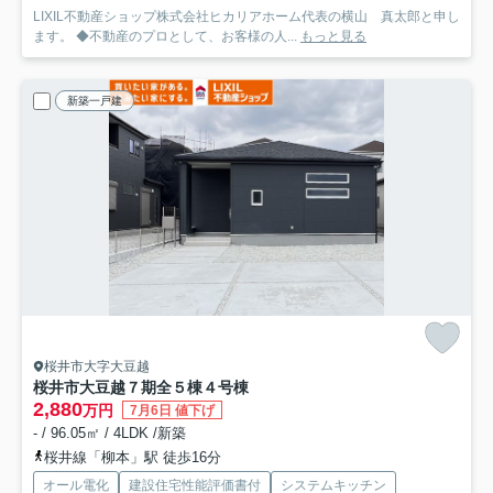
LIXIL不動産ショップ株式会社ヒカリアホーム代表の横山 真太郎と申し
ます。 ◆不動産のプロとして、お客様の人...
もっと見る
新築一戸建
桜井市大字大豆越
桜井市大豆越７期全５棟
４号棟
2,880
万円
7月6日 値下げ
- / 96.05㎡ / 4LDK /新築
桜井線「柳本」駅 徒歩16分
オール電化
建設住宅性能評価書付
システムキッチン