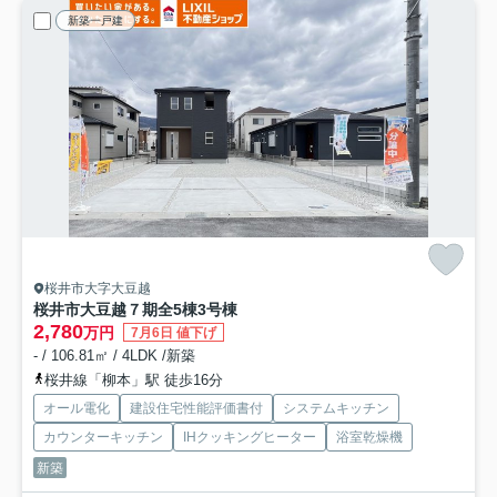
新築一戸建
桜井市大字大豆越
桜井市大豆越７期全5棟
3号棟
2,780
万円
7月6日 値下げ
- / 106.81㎡ / 4LDK /新築
桜井線「柳本」駅 徒歩16分
オール電化
建設住宅性能評価書付
システムキッチン
カウンターキッチン
IHクッキングヒーター
浴室乾燥機
新築