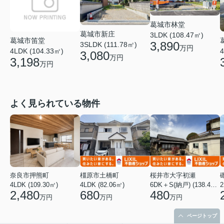
葛城市林堂
葛城市新庄
3LDK (108.47㎡)
葛城市笛堂
3,890
3SLDK (111.78㎡)
万円
4LDK (104.33㎡)
4
3,080
万円
3,198
万円
よく見られている物件
奈良市押熊町
橿原市土橋町
桜井市大字初瀬
4LDK (109.30㎡)
4LDK (82.06㎡)
6DK＋S(納戸) (138.46㎡)
2
2,480
680
480
万円
万円
万円
ページトップ