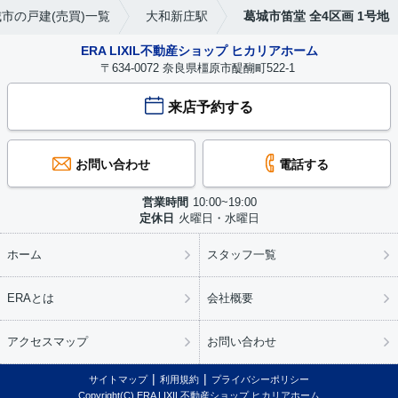
市の戸建(売買)一覧
大和新庄駅
葛城市笛堂 全4区画 1号地
ERA LIXIL不動産ショップ ヒカリアホーム
〒634-0072 奈良県橿原市醍醐町522-1
来店予約する
お問い合わせ
電話する
営業時間
10:00~19:00
定休日
火曜日・水曜日
ホーム
スタッフ一覧
ERAとは
会社概要
アクセスマップ
お問い合わせ
サイトマップ
利用規約
プライバシーポリシー
Copyright(C) ERA LIXIL不動産ショップ ヒカリアホーム