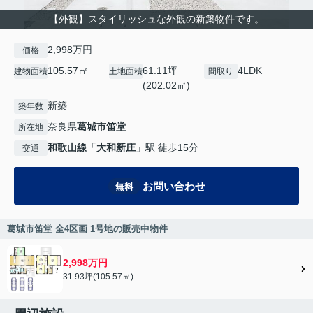
【外観】スタイリッシュな外観の新築物件です。
2,998万円
価格
105.57㎡
61.11坪
4LDK
建物面積
土地面積
間取り
(202.02㎡)
新築
築年数
奈良県
葛城市
笛堂
所在地
和歌山線
「
大和新庄
」駅 徒歩15分
交通
お問い合わせ
無料
葛城市笛堂 全4区画 1号地の販売中物件
2,998万円
31.93坪(105.57㎡)