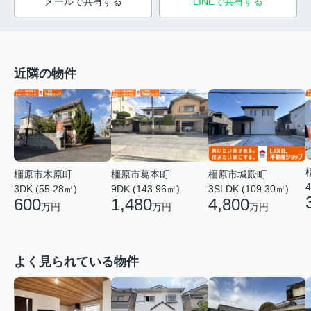
メールで共有する
LINEで共有する
近隣の物件
橿原市葛本町
橿原市城殿町
橿原市木原町
4
9DK (143.96㎡)
3SLDK (109.30㎡)
3DK (55.28㎡)
1,480
4,800
600
万円
万円
万円
よく見られている物件