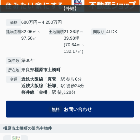
【外観】
680万円～4,250万円
価格
82.06㎡～
21.36坪～
4LDK
建物面積
土地面積
間取り
97.50㎡
39.98坪
(70.64㎡～
132.17㎡)
築30年
築年数
奈良県
橿原市
土橋町
所在地
近鉄大阪線
「
真菅
」駅 徒歩6分
交通
近鉄大阪線
「
松塚
」駅 徒歩24分
桜井線
「
金橋
」駅 徒歩28分
お問い合わせ
無料
橿原市土橋町の販売中物件