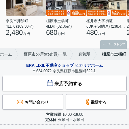
奈良市押熊町
橿原市土橋町
桜井市大字初瀬
4LDK (109.30㎡)
4LDK (82.06㎡)
6DK＋S(納戸) (138.46㎡)
2
2,480
680
480
万円
万円
万円
ページトップ
アホーム
橿原市の戸建(売買)一覧
真菅駅
橿原市土橋町
ERA LIXIL不動産ショップ ヒカリアホーム
〒634-0072 奈良県橿原市醍醐町522-1
来店予約する
お問い合わせ
電話する
営業時間
10:00~19:00
定休日
火曜日・水曜日