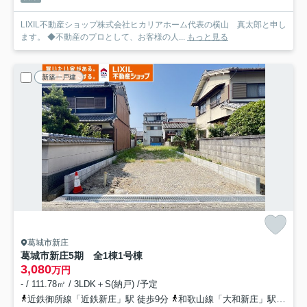
LIXIL不動産ショップ株式会社ヒカリアホーム代表の横山 真太郎と申し
ます。 ◆不動産のプロとして、お客様の人...
もっと見る
新築一戸建
葛城市新庄
葛城市新庄5期 全1棟
1号棟
3,080
万円
- / 111.78㎡ / 3LDK＋S(納戸) /予定
近鉄御所線「近鉄新庄」駅 徒歩9分
和歌山線「大和新庄」駅 徒歩18分