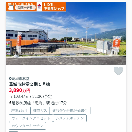
新築一戸建
葛城市林堂
葛城市林堂２期
１号棟
3,890
万円
- / 108.47㎡ / 3LDK /予定
近鉄御所線「忍海」駅 徒歩17分
駐車2台可
都市ガス
建設住宅性能評価書付
ウォークインクロゼット
システムキッチン
カウンターキッチン