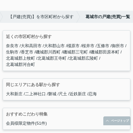
【戸建(売買)】を市区町村から探す
葛城市の戸建(売買)一覧
近くの市区町村から探す
奈良市
大和高田市
大和郡山市
橿原市
桜井市
五條市
御所市
生駒市
香芝市
磯城郡川西町
磯城郡三宅町
磯城郡田原本町
北葛城郡上牧町
北葛城郡王寺町
北葛城郡広陵町
北葛城郡河合町
同じエリアにある駅から探す
大和新庄
二上神社口
磐城
尺土
近鉄新庄
忍海
おすすめこだわり特集
ページトップ
会員様限定物件(51件)