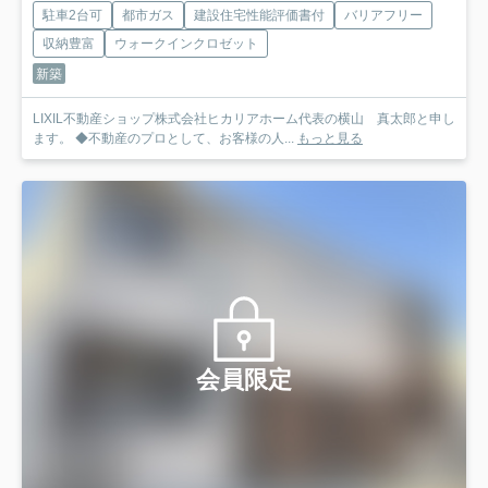
駐車2台可
都市ガス
建設住宅性能評価書付
バリアフリー
収納豊富
ウォークインクロゼット
新築
LIXIL不動産ショップ株式会社ヒカリアホーム代表の横山 真太郎と申し
ます。 ◆不動産のプロとして、お客様の人...
もっと見る
会員限定