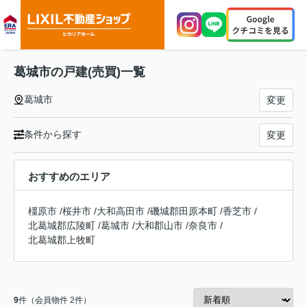
葛城市の戸建(売買)一覧
葛城市
変更
条件から探す
変更
おすすめのエリア
橿原市
/
桜井市
/
大和高田市
/
磯城郡田原本町
/
香芝市
/
北葛城郡広陵町
/
葛城市
/
大和郡山市
/
奈良市
/
北葛城郡上牧町
9
件（会員物件 2件）