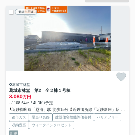
新築一戸建
葛城市林堂
葛城市林堂 第2 全２棟
１号棟
3,080
万円
- / 108.54㎡ / 4LDK /予定
近鉄御所線「忍海」駅 徒歩15分
近鉄御所線「近鉄新庄」駅 徒歩21分
都市ガス
陽当り良好
建設住宅性能評価書付
バリアフリー
収納豊富
ウォークインクロゼット
新築