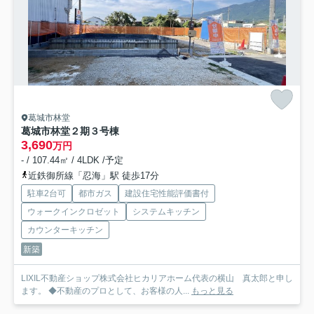
葛城市林堂
葛城市林堂２期
３号棟
3,690
万円
- / 107.44㎡ / 4LDK /予定
近鉄御所線「忍海」駅 徒歩17分
駐車2台可
都市ガス
建設住宅性能評価書付
ウォークインクロゼット
システムキッチン
カウンターキッチン
新築
LIXIL不動産ショップ株式会社ヒカリアホーム代表の横山 真太郎と申し
ます。 ◆不動産のプロとして、お客様の人...
もっと見る