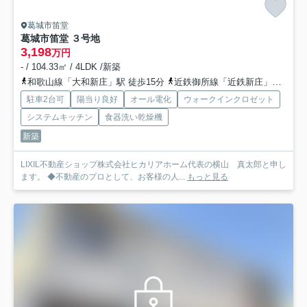
葛城市笛堂
葛城市笛堂 ３号地
3,198
万円
- / 104.33㎡ / 4LDK /新築
和歌山線「大和新庄」駅 徒歩15分
近鉄御所線「近鉄新庄」駅 徒歩22分
駐車2台可
陽当り良好
オール電化
ウォークインクロゼット
システムキッチン
食器洗い乾燥機
新築
LIXIL不動産ショップ株式会社ヒカリアホーム代表の横山 真太郎と申し
ます。 ◆不動産のプロとして、お客様の人...
もっと見る