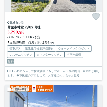
葛城市林堂
葛城市林堂２期
２号棟
3,790
万円
- / 99.78㎡ / 3LDK /予定
近鉄御所線「忍海」駅 徒歩17分
都市ガス
建設住宅性能評価書付
ウォークインクロゼット
システムキッチン
カウンターキッチン
浴室乾燥機
新築
LIXIL不動産ショップ株式会社ヒカリアホーム代表の横山 真太郎と申し
ます。 ◆不動産のプロとして、お客様の人...
もっと見る
新築一戸建