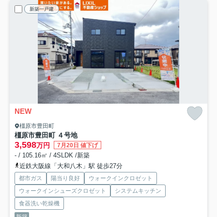
新築一戸建
NEW
橿原市豊田町
橿原市豊田町 ４号地
3,598
万円
7月20日 値下げ
- / 105.16㎡ / 4SLDK /新築
近鉄大阪線「大和八木」駅 徒歩27分
都市ガス
陽当り良好
ウォークインクロゼット
ウォークインシューズクロゼット
システムキッチン
食器洗い乾燥機
新築