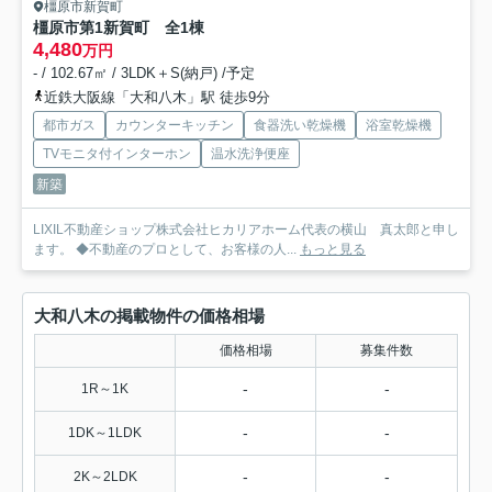
橿原市新賀町
橿原市第1新賀町 全1棟
4,480
万円
- / 102.67㎡ / 3LDK＋S(納戸) /予定
近鉄大阪線「大和八木」駅 徒歩9分
都市ガス
カウンターキッチン
食器洗い乾燥機
浴室乾燥機
TVモニタ付インターホン
温水洗浄便座
新築
LIXIL不動産ショップ株式会社ヒカリアホーム代表の横山 真太郎と申し
ます。 ◆不動産のプロとして、お客様の人...
もっと見る
大和八木の掲載物件の価格相場
価格相場
募集件数
-
-
1R～1K
-
-
1DK～1LDK
-
-
2K～2LDK