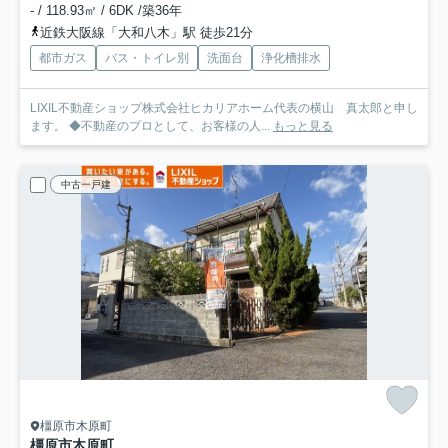
- / 118.93㎡ / 6DK /築36年
近鉄大阪線「大和八木」駅 徒歩21分
都市ガス
バス・トイレ別
洗面台
浄化槽排水
LIXIL不動産ショップ株式会社ヒカリアホーム代表の横山 真太郎と申し
ます。 ◆不動産のプロとして、お客様の人...
もっと見る
中古一戸建
橿原市木原町
橿原市木原町