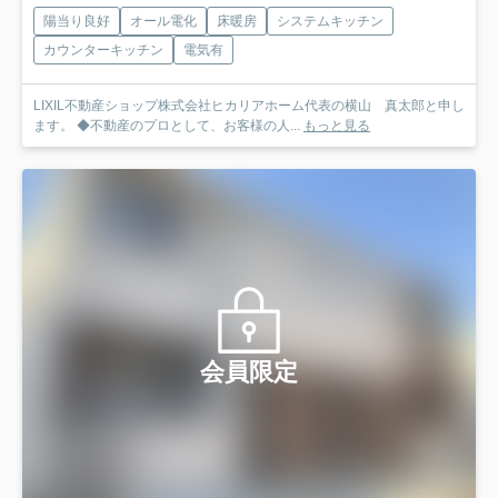
陽当り良好
オール電化
床暖房
システムキッチン
カウンターキッチン
電気有
LIXIL不動産ショップ株式会社ヒカリアホーム代表の横山 真太郎と申し
ます。 ◆不動産のプロとして、お客様の人...
もっと見る
会員限定