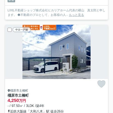
LIXIL不動産ショップ株式会社ヒカリアホーム代表の横山 真太郎と申し
ます。 ◆不動産のプロとして、お客様の人...
もっと見る
中古一戸建
橿原市土橋町
橿原市土橋町
4,250
万円
- / 97.50㎡ / 3LDK /築4年
近鉄大阪線「大和八木」駅 徒歩26分