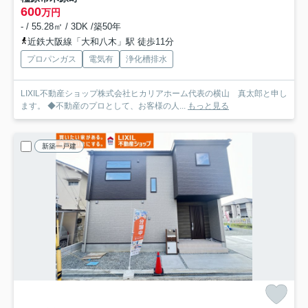
600
万円
- / 55.28㎡ / 3DK /築50年
近鉄大阪線「大和八木」駅 徒歩11分
プロパンガス
電気有
浄化槽排水
LIXIL不動産ショップ株式会社ヒカリアホーム代表の横山 真太郎と申し
ます。 ◆不動産のプロとして、お客様の人...
もっと見る
新築一戸建