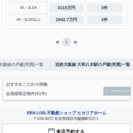
3110万円
3件
3K～3LDK
2942.7万円
3件
4K～4LDK以上
1
大阪線の戸建(売買)一覧
近鉄大阪線 大和八木駅の戸建(売買)一覧
おすすめこだわり特集
ページトップ
会員様限定物件(51件)
ERA LIXIL不動産ショップ ヒカリアホーム
〒634-0072 奈良県橿原市醍醐町522-1
来店予約する