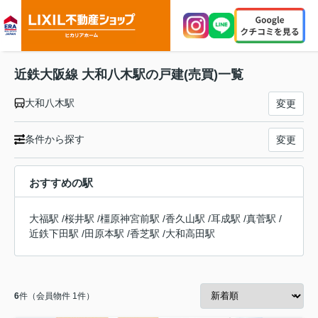
近鉄大阪線 大和八木駅の戸建(売買)一覧
大和八木駅
変更
条件から探す
変更
おすすめの駅
大福駅
/
桜井駅
/
橿原神宮前駅
/
香久山駅
/
耳成駅
/
真菅駅
/
近鉄下田駅
/
田原本駅
/
香芝駅
/
大和高田駅
6
件（会員物件 1件）