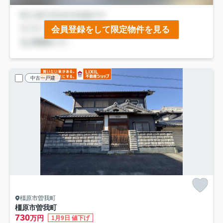
会員登録をして限定物件を見る
中古一戸建
橿原市曽我町
橿原市曽我町
730
万円
1月9日 値下げ