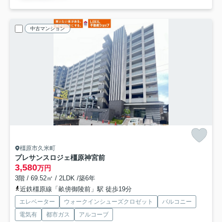
中古マンション
橿原市久米町
プレサンスロジェ橿原神宮前
3,580
万円
3階 / 69.52㎡ / 2LDK /築6年
近鉄橿原線「畝傍御陵前」駅 徒歩19分
エレベーター
ウォークインシューズクロゼット
バルコニー
電気有
都市ガス
アルコーブ