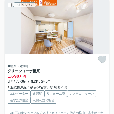
中古マンション
橿原市見瀬町
グリーンコーポ橿原
1,690
万円
3階 / 75.08㎡ / 4LDK /築45年
近鉄橿原線「畝傍御陵前」駅 徒歩20分
エレベーター
角部屋
リフォーム済
システムキッチン
温水洗浄便座
洗髪洗面化粧台
LIXIL不動産ショップ株式会社ヒカリアホーム代表の横山 真太郎と申し