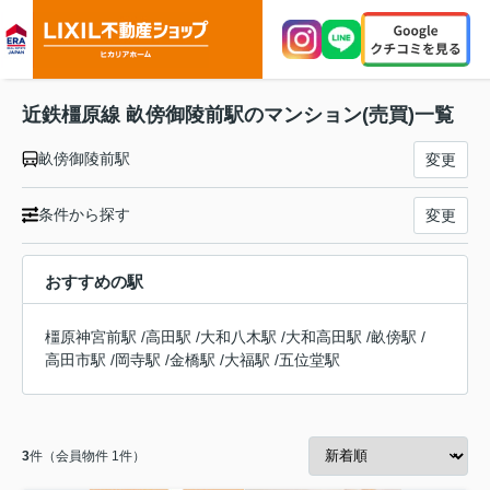
近鉄橿原線 畝傍御陵前駅のマンション(売買)一覧
畝傍御陵前駅
変更
条件から探す
変更
おすすめの駅
橿原神宮前駅
/
高田駅
/
大和八木駅
/
大和高田駅
/
畝傍駅
/
高田市駅
/
岡寺駅
/
金橋駅
/
大福駅
/
五位堂駅
3
件（会員物件 1件）