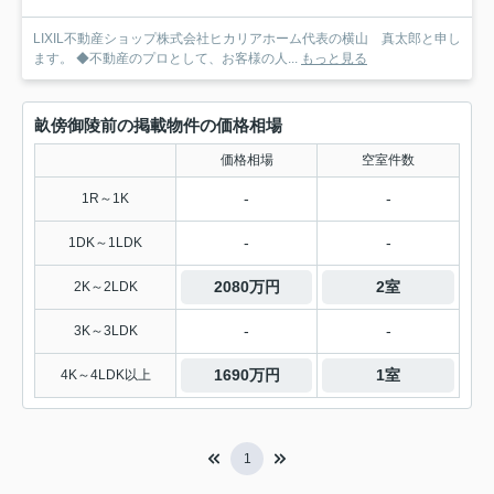
LIXIL不動産ショップ株式会社ヒカリアホーム代表の横山 真太郎と申し
ます。 ◆不動産のプロとして、お客様の人...
もっと見る
畝傍御陵前の掲載物件の価格相場
価格相場
空室件数
-
-
1R～1K
-
-
1DK～1LDK
2080万円
2室
2K～2LDK
-
-
3K～3LDK
1690万円
1室
4K～4LDK以上
1