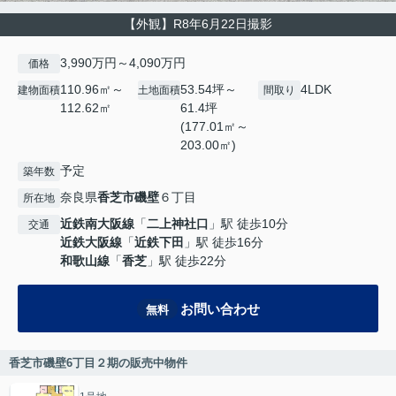
【外観】R8年6月22日撮影
3,990万円～4,090万円
価格
110.96㎡～
53.54坪～
4LDK
建物面積
土地面積
間取り
112.62㎡
61.4坪
(177.01㎡～
203.00㎡)
予定
築年数
奈良県
香芝市
磯壁
６丁目
所在地
近鉄南大阪線
「
二上神社口
」駅 徒歩10分
交通
近鉄大阪線
「
近鉄下田
」駅 徒歩16分
和歌山線
「
香芝
」駅 徒歩22分
お問い合わせ
無料
香芝市磯壁6丁目２期の販売中物件