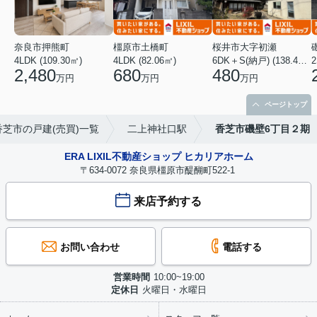
奈良市押熊町
橿原市土橋町
桜井市大字初瀬
4LDK (109.30㎡)
4LDK (82.06㎡)
6DK＋S(納戸) (138.46㎡)
2
2,480
680
480
万円
万円
万円
ページトップ
香芝市の戸建(売買)一覧
二上神社口駅
香芝市磯壁6丁目２期
ERA LIXIL不動産ショップ ヒカリアホーム
〒634-0072 奈良県橿原市醍醐町522-1
来店予約する
お問い合わせ
電話する
営業時間
10:00~19:00
定休日
火曜日・水曜日