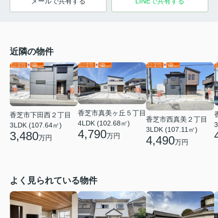
メールで共有する
LINEで共有する
近隣の物件
香芝市真美ヶ丘５丁目
香芝市下田西２丁目
香芝市西真美２丁目
4LDK (102.68㎡)
3
3LDK (107.64㎡)
3LDK (107.11㎡)
4,790
3,480
万円
4,490
万円
万円
よく見られている物件