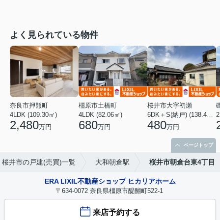
よく見られている物件
奈良市押熊町
橿原市土橋町
桜井市大字初瀬
4LDK (109.30㎡)
4LDK (82.06㎡)
6DK＋S(納戸) (138.46㎡)
2
2,480
680
480
万円
万円
万円
ページトップ
桜井市の戸建(売買)一覧
大和朝倉駅
桜井市朝倉台東4丁目
ERA LIXIL不動産ショップ ヒカリアホーム
〒634-0072 奈良県橿原市醍醐町522-1
来店予約する