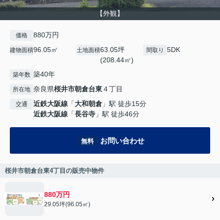
【外観】
880万円
価格
96.05㎡
63.05坪
5DK
建物面積
土地面積
間取り
(208.44㎡)
築40年
築年数
奈良県
桜井市
朝倉台東
４丁目
所在地
近鉄大阪線
「
大和朝倉
」駅 徒歩15分
交通
近鉄大阪線
「
長谷寺
」駅 徒歩46分
お問い合わせ
無料
桜井市朝倉台東4丁目の販売中物件
880万円
29.05坪(96.05㎡)