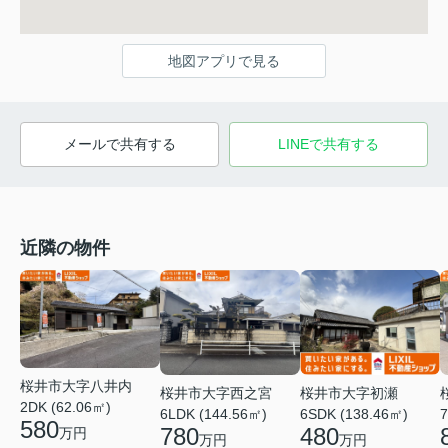
地図アプリで見る
メールで共有する
LINEで共有する
近隣の物件
桜井市大字八井内
桜井市大字西之宮
桜井市大字初瀬
2DK (62.06㎡)
6LDK (144.56㎡)
6SDK (138.46㎡)
7
580
780
480
万円
万円
万円