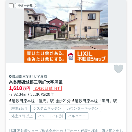
中古一戸建
磯城郡三宅町大字屏風
奈良県磯城郡三宅町大字屏風
1,618
万円
2月20日 値下げ
- / 92.34㎡ / 3LDK /築20年
近鉄田原本線「但馬」駅 徒歩21分
近鉄田原本線「黒田」駅 徒歩17分
駐車2台可
システムキッチン
カウンターキッチン
浴室１坪以上
バス・トイレ別
バルコニー
LIXIL不動産ショップ株式会社ヒカリアホーム代表の横山 真太郎と申し