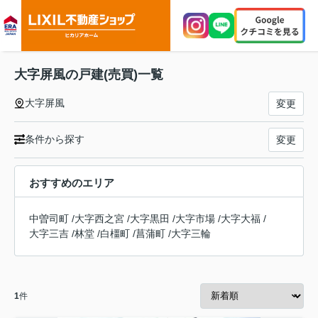
大字屏風の戸建(売買)一覧
大字屏風
変更
条件から探す
変更
おすすめのエリア
中曽司町
/
大字西之宮
/
大字黒田
/
大字市場
/
大字大福
/
大字三吉
/
林堂
/
白橿町
/
菖蒲町
/
大字三輪
1
件