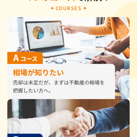
COURSES
5/26
戸建
現金化したい
橿原市
5/26
戸建
売却希望
橿原市
5/24
戸建
売却希望
桜井市
5/23
戸建
住み替え
磯城郡
5/23
戸建
資産整理
葛城市
5/23
戸建
机上査定
葛城市
5/23
戸建
売却希望
橿原市
5/23
戸建
机上査定
桜井市
5/23
戸建
離婚のため
奈良県
5/23
戸建
転勤
磯城郡