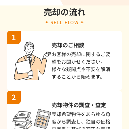
売却の流れ
7/16
戸建
所有者が高齢者の為
橿原市
SELL FLOW
7/16
中古マンション
売却検討
奈良市
7/15
中古マンション
資産整理
大和高
売却のご相談
7/14
中古マンション
住み替え
橿原市
お客様の売却に関するご要
7/14
戸建
売却希望
奈良市
望をお聞かせください。
様々な疑問点や不安を解消
7/14
中古マンション
査定依頼
奈良市
することから始めます。
7/14
戸建
売却検討
磯城郡
7/13
戸建
売却検討
北葛城
売却物件の調査・査定
7/13
戸建
ローンの返済が困難
奈良市
売却希望物件をあらゆる角
度から調査し、独自の価格
7/12
戸建
住み替え
橿原市