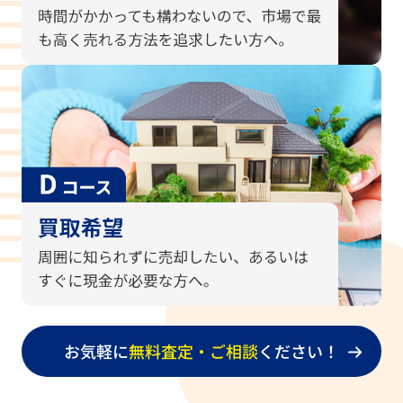
7/24
土地
早期売却希望
磯城郡
7/22
戸建
売却を検討
橿原市
7/22
土地
早期売却希望
橿原市
7/21
中古マンション
売却を検討
橿原市
7/21
戸建
売却を検討
桜井市
7/20
戸建
物件を相続したため
桜井市
7/20
戸建
売却を検討
橿原市
7/18
戸建
資産整理のため
奈良市
7/17
土地
不要物件の処分
桜井市
お気軽に
無料査定・ご相談
ください！
7/17
中古マンション
資産整理のため
メゾン
7/17
戸建
相続のため
奈良市