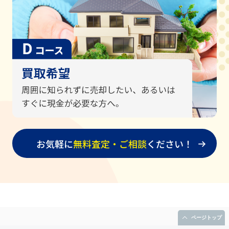
5/16
戸建
売却検討
橿原市
5/15
戸建
住み替え
桜井市
5/14
戸建
資産整理
橿原市
5/14
戸建
相続のため
御所市
5/14
マンション
住み替え
エスリ
5/13
戸建
金銭的な理由のため
橿原市
お気軽に
無料査定・ご相談
ください！
5/11
戸建
机上査定
橿原市
5/10
戸建
売却希望
橿原市
住宅ローンの返済が困
5/8
土地
橿原市
難
ページトップ
5/8
戸建
資産整理
橿原市