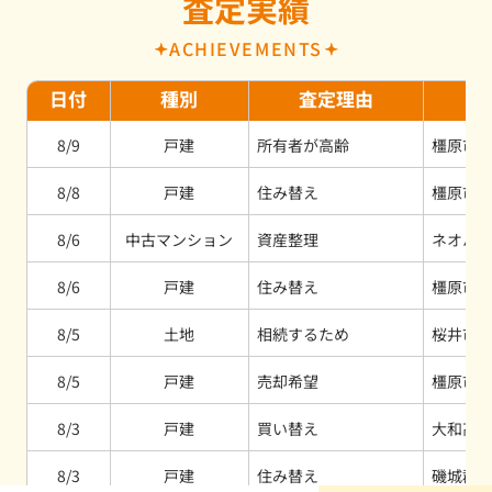
査定実績
ACHIEVEMENTS
日付
種別
査定理由
8/9
戸建
所有者が高齢
橿原市
8/8
戸建
住み替え
橿原市
8/6
中古マンション
資産整理
ネオハ
8/6
戸建
住み替え
橿原市
8/5
土地
相続するため
桜井市
8/5
戸建
売却希望
橿原市
8/3
戸建
買い替え
大和高
8/3
戸建
住み替え
磯城郡