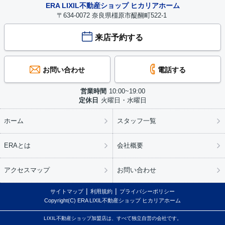
ERA LIXIL不動産ショップ ヒカリアホーム
5/14
戸建
相続のため
橿原市
〒634-0072 奈良県橿原市醍醐町522-1
5/7
戸建
机上査定
桜井市
来店予約する
5/5
戸建
相続
橿原市
お問い合わせ
電話する
5/3
戸建
資産整理
桜井市
営業時間
10:00~19:00
5/3
戸建
売却希望
桜井市
定休日
火曜日・水曜日
ホーム
スタッフ一覧
5/3
戸建
売却希望
橿原市
5/3
戸建
売却希望
桜井市
ERAとは
会社概要
5/2
戸建
机上査定
桜井市
アクセスマップ
お問い合わせ
5/2
戸建
資産整理のため
桜井市
サイトマップ
利用規約
プライバシーポリシー
Copyright(C) ERA LIXIL不動産ショップ ヒカリアホーム
5/2
戸建
机上査定
橿原市
LIXIL不動産ショップ加盟店は、すべて独立自営の会社です。