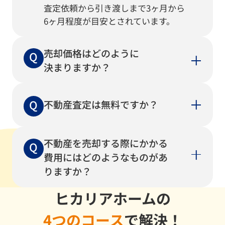
査定依頼から引き渡しまで3ヶ月から
6/1
戸建
空家処分のため
桜井市
6ヶ月程度が目安とされています。
5/31
戸建
売却検討のため
桜井市
5/31
戸建
資産整理のため
桜井市
売却価格はどのように
決まりますか？
5/30
戸建
住み替え
桜井市
5/27
戸建
住み替え
御所市
不動産査定は無料ですか？
5/28
戸建
金銭的な理由のため
桜井市
5/27
戸建
机上査定
桜井市
不動産を売却する際にかかる
費用にはどのようなものがあ
5/27
戸建
資産整理
橿原市菖
りますか？
5/27
戸建
資産整理
桜井市
ヒカリアホームの
5/27
戸建
机上査定
橿原市
4つのコース
で解決！
5/26
戸建
離婚
葛城市