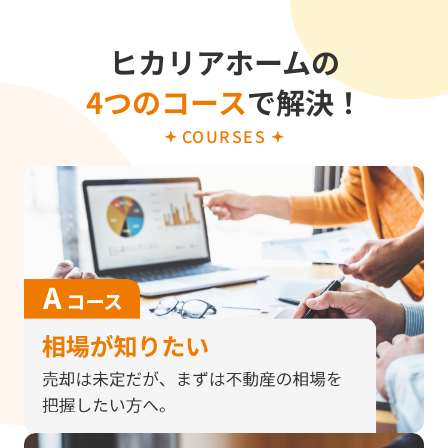
8/2
中古マンション
転居の為
橿原市
ヒカリアホームの
8/2
戸建
売却査定
橿原市
4つのコース
で解決！
8/2
戸建
売却検討
生駒郡
COURSES
8/2
戸建
不要物件の処分
橿原市
8/2
戸建
住み替え
橿原市
8/2
土地
早期売却希望
奈良市
8/1
戸建
売却希望
奈良市
8/1
戸建
売却希望
奈良市
8/1
戸建
売却希望
奈良市
8/1
戸建
相続の為
橿原市