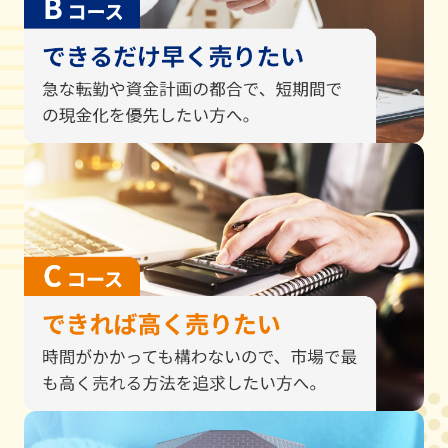
住宅ローンの返済が困
5/22
マンション
ルイシ
難
5/21
戸建
住み替え
橿原市白
5/20
戸建
売却希望
橿原市
5/20
戸建
売却希望
橿原市
5/19
戸建
不要物件の処分
橿原市
5/18
戸建
相続
橿原市
5/18
戸建
机上査定
橿原市
5/18
戸建
相続
磯城郡
5/18
土地
売却希望
橿原市
5/16
戸建
所有者が高齢
桜井市