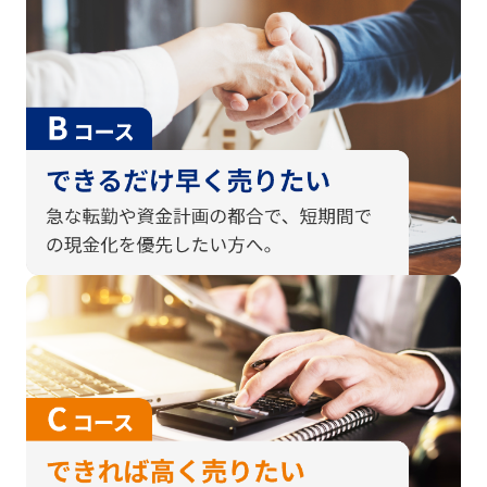
8/1
戸建
相続の為
橿原市
7/31
戸建
売却査定
橿原市
7/31
戸建
売却希望
奈良市
7/30
中古マンション
早期売却希望
橿原市
7/30
戸建
住み替え
生駒郡
7/30
戸建
住み替え
橿原市
7/27
戸建
早期売却希望
橿原市
7/27
戸建
早期売却希望
橿原市
7/26
戸建
早期売却希望
奈良市
7/26
中古マンション
住み替え
グロー