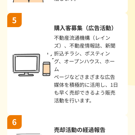
7/7
戸建
机上査定
奈良市佐
7/6
中古マンション
資産整理
橿原市
7/5
戸建
売却を検討
橿原市
購入客募集（広告活動）
不動産流通機構（レイン
7/4
戸建
売却を検討
橿原市
ズ）、不動産情報誌、新聞
7/4
戸建
机上査定
橿原市
折込チラシ、ポスティン
グ、オープンハウス、ホー
7/4
戸建
売却を検討
橿原市
ム
ページなどさまざまな広告
7/3
戸建
相続のため
橿原市
媒体を積極的に活用し、1日
7/3
土地
売却を検討
橿原市
も早く売却できるよう販売
活動を行います。
7/3
戸建
住み替え
桜井市
7/2
戸建
資産整理
橿原市
売却活動の経過報告
7/2
戸建
住み替え
桜井市