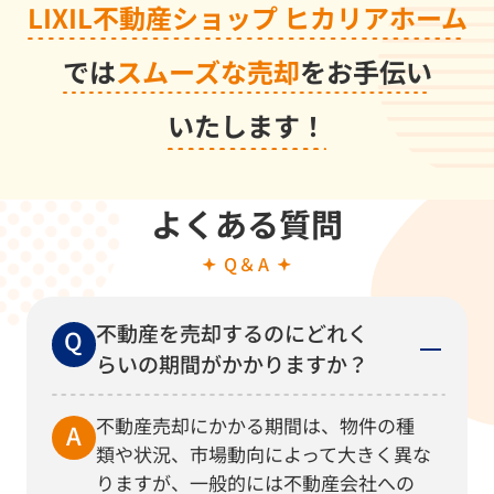
LIXIL不動産ショップ ヒカリアホーム
6/8
戸建
住み替え
桜井市
では
スムーズな売却
をお手伝い
6/6
戸建
売却を検討
磯城郡
いたします！
6/6
戸建
転勤
橿原市
6/5
戸建
資産整理
桜井市
よくある質問
6/4
中古マンション
机上査定
橿原市
Q＆A
6/4
戸建
資産整理のため
橿原市
6/4
中古マンション
転居の為
橿原市
不動産を売却するのにどれく
らいの期間がかかりますか？
5/31
中古マンション
返済困難のため
橿原市
6/2
戸建
売却検討のため
桜井市
不動産売却にかかる期間は、物件の種
類や状況、市場動向によって大きく異な
6/2
戸建
相続のため
桜井市
りますが、一般的には不動産会社への