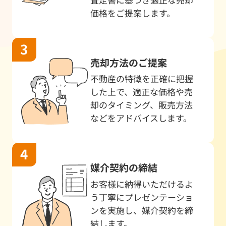
査定書に基づき適正な売却
7/12
マンション
売却希望
王寺久
価格をご提案します。
7/11
土地
相続のため
大和高
7/10
土地
売却検討
奈良市
売却方法のご提案
7/10
マンション
早期売却希望
朝日プ
不動産の特徴を正確に把握
した上で、適正な価格や売
7/9
戸建
机上査定
田原本
却のタイミング、販売方法
などをアドバイスします。
7/9
戸建
机上査定
橿原市
7/9
戸建
売却するため
奈良市西
7/9
戸建
相続のため
橿原市南
媒介契約の締結
お客様に納得いただけるよ
7/7
マンション
住み替え
ディー
う丁寧にプレゼンテーショ
7/7
土地
机上査定
生駒郡斑
ンを実施し、媒介契約を締
結します。