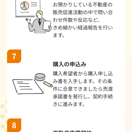
お預かりしている不動産の
7/1
戸建
物件相続のため
橿原市
販売促進活動の中で問い合
わせ件数や反応など、
6/30
中古マンション
住み替え
橿原市
きめ細かい経過報告を行い
6/29
戸建
売却検討
橿原市
ます。
6/27
戸建
机上査定
橿原市
6/27
戸建
住み替え
橿原市
購入の申込み
6/27
戸建
住み替え
橿原市
購入希望者から購入申し込
み書を入手します。その条
6/27
戸建
資産整理
橿橿原
件に合意できましたら売渡
承諾書を発行し、契約手続
6/26
戸建
机上査定
桜井市
きに進みます。
6/26
戸建
資産整理
橿原市
6/25
戸建
住み替え
橿原市