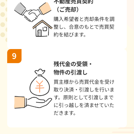
不動産売買契約
6/23
マンション
資産整理
ライオ
（ご売却）
6/23
戸建
住み替え
橿原市
購入希望者と売却条件を調
整し、合意のもとで売買契
6/22
マンション
資産整理
橿原ハ
約を結びます。
6/19
マンション
住み替え
ローレ
6/18
戸建
机上査定
橿原市
残代金の受領・
6/15
マンション
売却希望
ネオハ
物件の引渡し
6/15
戸建
住み替え
桜井市
買主様から売買代金を受け
取り決済・引渡しを行いま
6/13
土地
売却検討のため
橿原市
す。原則として引渡しまで
に引っ越しを済ませていた
6/10
戸建
相続のため
御所市
だきます。
6/9
戸建
資産整理
磯城郡
6/8
戸建
不要物件の処分
桜井市