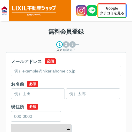
無料会員登録
入力
確認
完了
メールアドレス
必須
お名前
必須
現住所
必須