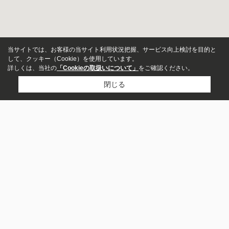
当サイトでは、お客様の当サイト利用状況把握、サービス向上検討を目的と
して、クッキー（Cookie）を使用しています。
詳しくは、当社の
「Cookieの取扱いについて」
をご確認ください。
閉じる
ページトップ
新築・中古
ERA LIXIL不動産ショップ ヒカリアホーム
指定しない
新築
中古
〒634-0072 奈良県橿原市醍醐町522-1
価格
来店予約する
～
築年数
お問い合わせ
電話する
営業時間
10:00~19:00