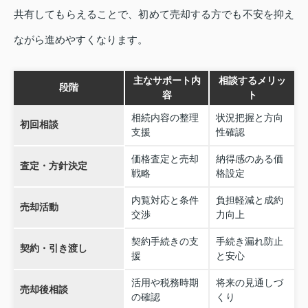
共有してもらえることで、初めて売却する方でも不安を抑え
ながら進めやすくなります。
主なサポート内
相談するメリッ
段階
容
ト
相続内容の整理
状況把握と方向
初回相談
支援
性確認
価格査定と売却
納得感のある価
査定・方針決定
戦略
格設定
内覧対応と条件
負担軽減と成約
売却活動
交渉
力向上
契約手続きの支
手続き漏れ防止
契約・引き渡し
援
と安心
活用や税務時期
将来の見通しづ
売却後相談
の確認
くり