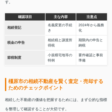
す。
確認項目
主な内容
注意点
名義変更の手続
2024年から義務
相続登記
き
化
相続税と譲渡所
期限内の申告と
税金の申告
得税
納税
小規模宅地等の
要件確認と事前
節税制度
特例
準備
橿原市の相続不動産を賢く査定・売却する
ためのチェックポイント
相続した不動産の価値を把握するためには、まず公的な指標
を整理して確認することが大切です。