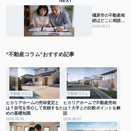
NEXT
橿原市の不動産相
続はどこに相談す
る？基本からヒカ
2026.06.21
リアホームの活用
法まで
”不動産コラム”おすすめ記事
不動産コラム
不動産コラム
ヒカリアホームの売却査定と
ヒカリアホームで不動産売却
は？自宅を安心して依頼するた
は？大手との比較ポイントを解
めの基礎知識
説
2026.08.08
2026.08.07