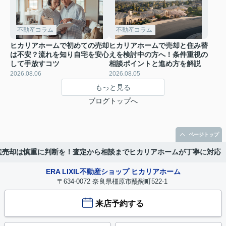
不動産コラム
不動産コラム
ヒカリアホームで初めての売却
ヒカリアホームで売却と住み替
は不安？流れを知り自宅を安心
えを検討中の方へ！条件重視の
して手放すコツ
相談ポイントと進め方を解説
2026.08.06
2026.08.05
もっと見る
ブログトップへ
ページトップ
産売却は慎重に判断を！査定から相談までヒカリアホームが丁寧に対応
ERA LIXIL不動産ショップ ヒカリアホーム
〒634-0072 奈良県橿原市醍醐町522-1
来店予約する