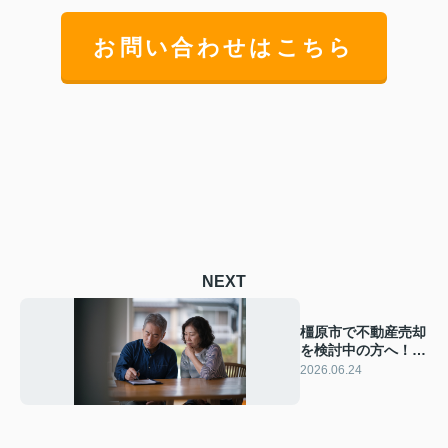
お問い合わせはこちら
NEXT
橿原市で不動産売却
を検討中の方へ！査
定と所得税住民税を
2026.06.24
踏まえた最適なタイ
ミングを解説