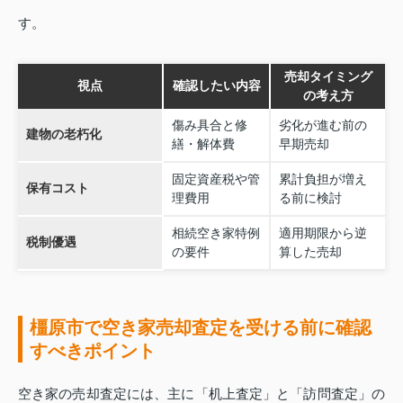
す。
売却タイミング
視点
確認したい内容
の考え方
傷み具合と修
劣化が進む前の
建物の老朽化
繕・解体費
早期売却
固定資産税や管
累計負担が増え
保有コスト
理費用
る前に検討
相続空き家特例
適用期限から逆
税制優遇
の要件
算した売却
橿原市で空き家売却査定を受ける前に確認
すべきポイント
空き家の売却査定には、主に「机上査定」と「訪問査定」の