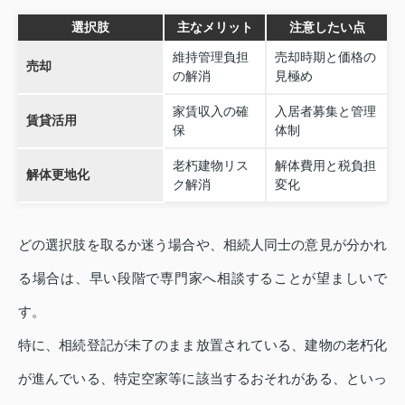
選択肢
主なメリット
注意したい点
維持管理負担
売却時期と価格の
売却
の解消
見極め
家賃収入の確
入居者募集と管理
賃貸活用
保
体制
老朽建物リス
解体費用と税負担
解体更地化
ク解消
変化
どの選択肢を取るか迷う場合や、相続人同士の意見が分かれ
る場合は、早い段階で専門家へ相談することが望ましいで
す。
特に、相続登記が未了のまま放置されている、建物の老朽化
が進んでいる、特定空家等に該当するおそれがある、といっ