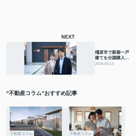
NEXT
橿原市で新築一戸
建てを分譲購入し
たい方必見！相場
2026.03.13
や住宅性能をやさ
しく解説
”不動産コラム”おすすめ記事
不動産コラム
不動産コラム