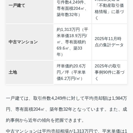
引件数4,249件、
一戸建て
「不動産取引価
専有面積204㎡、
格情報」に基づ
築年数32年）
く
約1,313万円（平
米単価18.9万円/
2025年11月時
中古マンション
㎡、専有面積約
点の集計データ
69.6㎡、築33
年）
坪単価約20.6万
2025年の取引
土地
円／坪（平米単
事例90件に基づ
価6.2万円/㎡）
く
一戸建ては、取引件数4,249件に対して平均売却額は1,984万
円、専有面積204㎡、築年数32年となっています。また、成
約事例から近年の傾向を把握できます。
中古マンションは平均売却相場が1,313万円で、平米単価は1