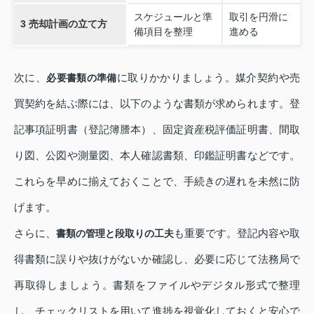
スケジュールと準
取引を円滑に
3 売却計画の立て方
備項目を整理
進める
次に、
に取りかかりましょう。媒介契約や売
必要書類の準備
買契約を結ぶ際には、以下のような書類が求められます。登
記事項証明書（登記簿謄本）、固定資産税評価証明書、間取
り図、公図や測量図、本人確認書類、印鑑証明書などです。
これらを早めに揃えておくことで、手続きの遅れを未然に防
げます。
さらに、
も重要です。登記内容や取
書類の管理と段取りの工夫
得書類に誤りや抜けがないか確認し、必要に応じて法務局で
再取得しましょう。書類をファイルやデジタル形式で整理
し、チェックリストを用いて進捗を視覚化しておくと安心で