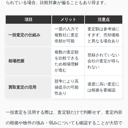
られている場合、比較対象が偏ることもあり得ます。
項目
メリット
注意点
一度の入力で
査定額は参考値に
一括査定の仕組み
複数社に査定
すぎず、売却価格
依頼が可能
と異なる場合あり
複数の査定額
登録されていない
を比較できる
相場把握
会社の査定が得ら
ため相場理解
れない
が進む
競争により高
過度に高い査定に
買取査定の活用
値提示の可能
は根拠を要確認
性あり
一括査定を活用する際は、査定額だけで判断せず、査定内容
の根拠や物件の強み・弱みについても確認することが大切で