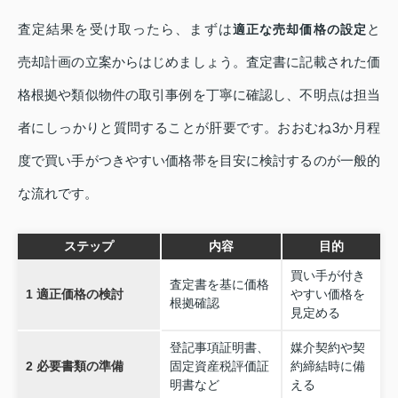
査定結果を受け取ったら、まずは
と
適正な売却価格の設定
売却計画の立案
からはじめましょう。査定書に記載された価
格根拠や類似物件の取引事例を丁寧に確認し、不明点は担当
者にしっかりと質問することが肝要です。おおむね3か月程
度で買い手がつきやすい価格帯を目安に検討するのが一般的
な流れです。
ステップ
内容
目的
買い手が付き
査定書を基に価格
1 適正価格の検討
やすい価格を
根拠確認
見定める
登記事項証明書、
媒介契約や契
2 必要書類の準備
固定資産税評価証
約締結時に備
明書など
える