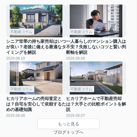
不動産コラム
不動産コラム
シニア世帯の持ち家売却はいつ
一人暮らしのマンション購入は
が良い？老後に備える最適なタ
不安？失敗しないコツと賢い判
イミングを解説
断軸を解説
2026.08.10
2026.08.09
不動産コラム
不動産コラム
ヒカリアホームの売却査定と
ヒカリアホームで不動産売却
は？自宅を安心して依頼するた
は？大手との比較ポイントを解
めの基礎知識
説
2026.08.08
2026.08.07
もっと見る
ブログトップへ