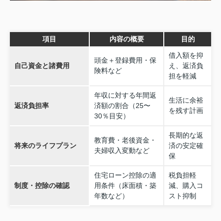
項目
内容の概要
目的
借入額を抑
頭金＋登録費用・保
自己資金と諸費用
え、返済負
険料など
担を軽減
年収に対する年間返
生活に余裕
返済負担率
済額の割合（25〜
を残す計画
30％目安）
長期的な返
教育費・老後資金・
将来のライフプラン
済の安定確
夫婦収入変動など
保
住宅ローン控除の適
税負担軽
制度・控除の確認
用条件（床面積・築
減、購入コ
年数など）
スト抑制