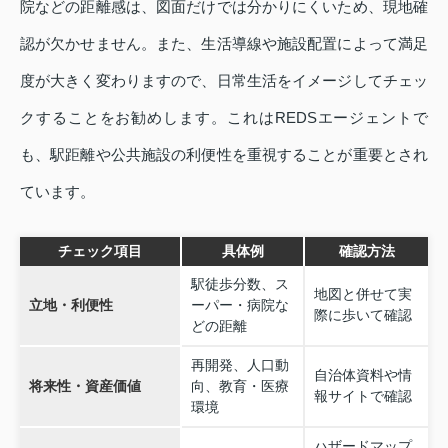
院などの距離感は、図面だけでは分かりにくいため、現地確
認が欠かせません。また、生活導線や施設配置によって満足
度が大きく変わりますので、日常生活をイメージしてチェッ
クすることをお勧めします。これはREDSエージェントで
も、駅距離や公共施設の利便性を重視することが重要とされ
ています。
チェック項目
具体例
確認方法
駅徒歩分数、ス
地図と併せて実
立地・利便性
ーパー・病院な
際に歩いて確認
どの距離
再開発、人口動
自治体資料や情
将来性・資産価値
向、教育・医療
報サイトで確認
環境
ハザードマップ