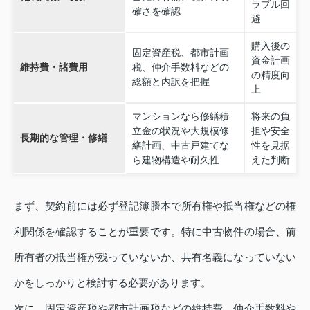
ラブル回
確さを確認
避
購入後の
固定資産税、都市計画
資金計画
維持費・諸費用
税、仲介手数料などの
の精度向
総額と内訳を把握
上
マンションなら修繕積
将来の負
立金の状況や大規模修
担や安全
長期的な管理・修繕
繕計画、中古戸建てな
性を見据
ら建物構造や耐久性
えた判断
まず、契約前には必ず登記簿謄本で所有権や抵当権などの権
利関係を確認することが重要です。特に中古物件の場合、前
所有者の抵当権が残っていないか、共有名義になっていない
かをしっかりと検討する必要があります。
次に、固定資産税や都市計画税などの維持費、仲介手数料や