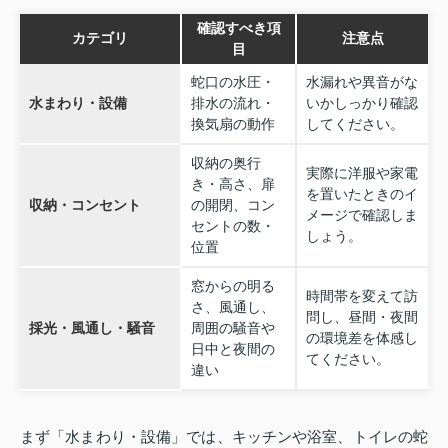
確認すべき項
カテゴリ
注意点
目
蛇口の水圧・
水漏れや異音がな
水まわり・設備
排水の流れ・
いかしっかり確認
換気扇の動作
してください。
収納の奥行
実際に洋服や家電
き・高さ、扉
を置いたときのイ
収納・コンセント
の開閉、コン
メージで確認しま
セントの数・
しょう。
位置
窓からの明る
時間帯を変えて訪
さ、風通し、
問し、昼間・夜間
採光・風通し・騒音
周囲の騒音や
の環境差を体感し
日中と夜間の
てください。
違い
まず「水まわり・設備」では、キッチンや浴室、トイレの蛇