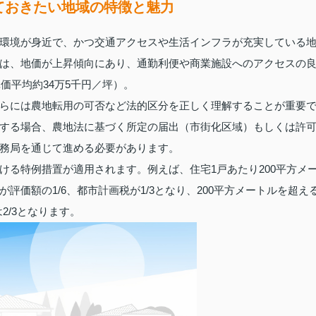
ておきたい地域の特徴と魅力
環境が身近で、かつ交通アクセスや生活インフラが充実している
は、地価が上昇傾向にあり、通勤利便や商業施設へのアクセスの
価平均約34万5千円／坪）。
らには農地転用の可否など法的区分を正しく理解することが重要
する場合、農地法に基づく所定の届出（市街化区域）もしくは許
務局を通じて進める必要があります。
ける特例措置が適用されます。例えば、住宅1戸あたり200平方メ
価額の1/6、都市計画税が1/3となり、200平方メートルを超え
2/3となります。