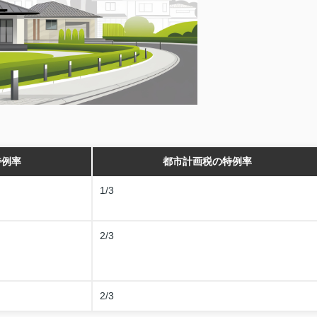
特例率
都市計画税の特例率
1/3
2/3
2/3