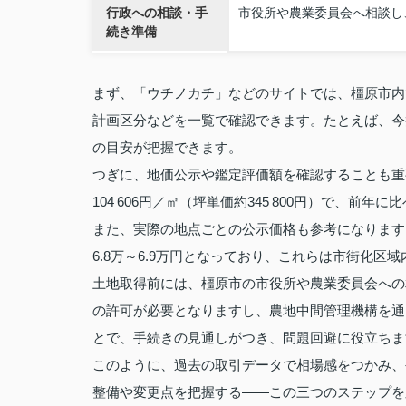
行政への相談・手
市役所や農業委員会へ相談し
続き準備
まず、「ウチノカチ」などのサイトでは、橿原市内
計画区分などを一覧で確認できます。たとえば、今
の目安が把握できます。
つぎに、地価公示や鑑定評価額を確認することも重
104 606円／㎡（坪単価約345 800円）で、前
また、実際の地点ごとの公示価格も参考になります
6.8万～6.9万円となっており、これらは市街化区
土地取得前には、橿原市の市役所や農業委員会への
の許可が必要となりますし、農地中間管理機構を通
とで、手続きの見通しがつき、問題回避に役立ちま
このように、過去の取引データで相場感をつかみ、
整備や変更点を把握する――この三つのステップを