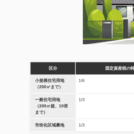
区分
固定資産税の
小規模住宅用地
1/6
（200㎡まで）
一般住宅用地
1/3
（200㎡超、10倍
まで）
市街化区域農地
1/3