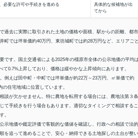
、必要な許可や手続きを進める
具体的な候補地が出
てから
で過去に実際に取引された土地の価格や面積、駅からの距離、都
井町では坪単価約40万円、東坊城町では約28万円など、エリアご
要です。国土交通省による2025年の橿原市全体の公示地価の平均
年に比べて0.7%上昇しており、価格は緩やかな上昇傾向にあります。
。例えば田中町・中町では坪単価が約22万～23万円、㎡単価で約
域内の住宅地域に位置しています。
相談が欠かせません。特に農地を転用する場合には、農地法第３
じて手続きを行う場合もあります。適切なタイミングで相談する
す。
公示地価や鑑定評価で客観的な価値を確認し、行政への相談で法
順を追って進めることで、安心・納得できる土地探しの土台が整