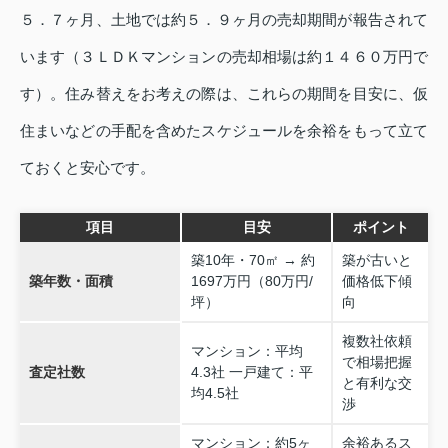
５．７ヶ月、土地では約５．９ヶ月の売却期間が報告されて
います（３ＬＤＫマンションの売却相場は約１４６０万円で
す）。住み替えをお考えの際は、これらの期間を目安に、仮
住まいなどの手配を含めたスケジュールを余裕をもって立て
ておくと安心です。
項目
目安
ポイント
築10年・70㎡ → 約
築が古いと
築年数・面積
1697万円（80万円/
価格低下傾
坪）
向
複数社依頼
マンション：平均
で相場把握
査定社数
4.3社 一戸建て：平
と有利な交
均4.5社
渉
マンション：約5ヶ
余裕あるス