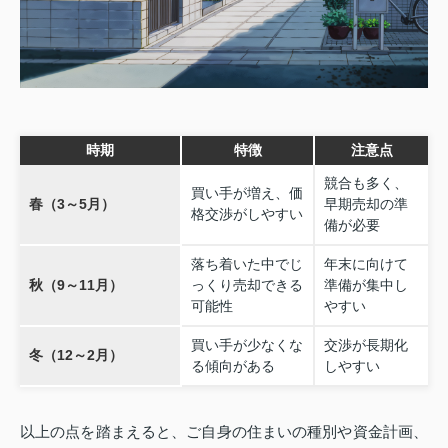
時期
特徴
注意点
競合も多く、
買い手が増え、価
春（3～5月）
早期売却の準
格交渉がしやすい
備が必要
落ち着いた中でじ
年末に向けて
秋（9～11月）
っくり売却できる
準備が集中し
可能性
やすい
買い手が少なくな
交渉が長期化
冬（12～2月）
る傾向がある
しやすい
以上の点を踏まえると、ご自身の住まいの種別や資金計画、