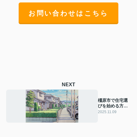
お問い合わせはこちら
NEXT
橿原市で住宅選
びを始める方へ
ポイントを解
2025.11.09
説！安心できる
探し方も紹介