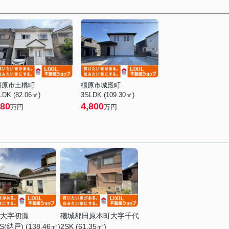
橿原市土橋町
橿原市城殿町
LDK (82.06㎡)
3SLDK (109.30㎡)
80
4,800
万円
万円
大字初瀬
磯城郡田原本町大字千代
S(納戸) (138.46㎡)
2SK (61.35㎡)