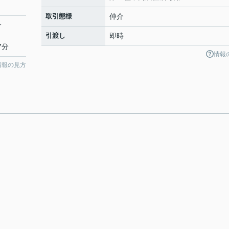
取引態様
仲介
分
引渡し
即時
7分
情報
情報の見方