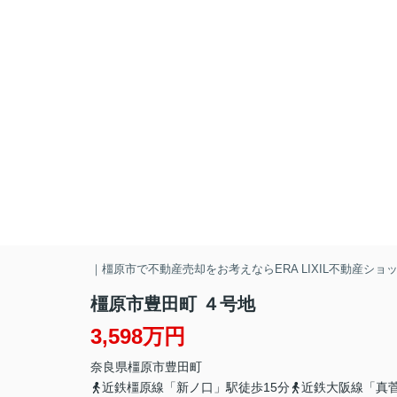
｜橿原市で不動産売却をお考えならERA LIXIL不動産シ
橿原市豊田町 ４号地
3,598万円
奈良県
橿原市
豊田町
近鉄橿原線「新ノ口」駅徒歩15分
近鉄大阪線「真菅