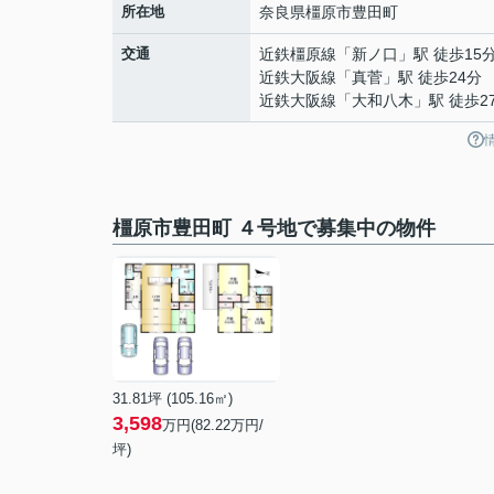
所在地
奈良県
橿原市
豊田町
交通
近鉄橿原線
「
新ノ口
」駅 徒歩15
近鉄大阪線
「
真菅
」駅 徒歩24分
近鉄大阪線
「
大和八木
」駅 徒歩2
橿原市豊田町 ４号地で募集中の物件
31.81坪 (105.16㎡)
3,598
万円(82.22万円/
坪)