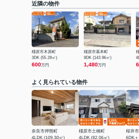
近隣の物件
橿原市木原町
橿原市葛本町
3DK (55.28㎡)
9DK (143.96㎡)
4
600
1,480
6
万円
万円
よく見られている物件
奈良市押熊町
橿原市土橋町
桜井市
4LDK (109.30㎡)
4LDK (82.06㎡)
6DK＋