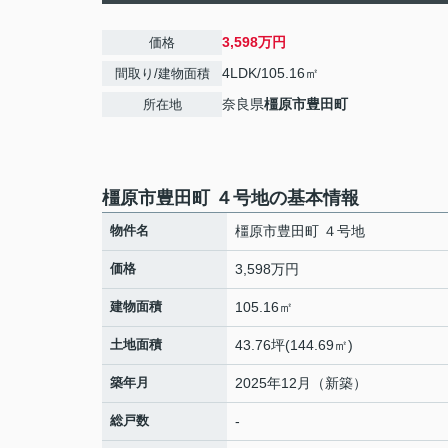
3,598万円
価格
4LDK/105.16㎡
間取り/建物面積
奈良県
橿原市
豊田町
所在地
橿原市豊田町 ４号地の基本情報
物件名
橿原市豊田町 ４号地
価格
3,598万円
建物面積
105.16㎡
土地面積
43.76坪(144.69㎡)
築年月
2025年12月（新築）
総戸数
-