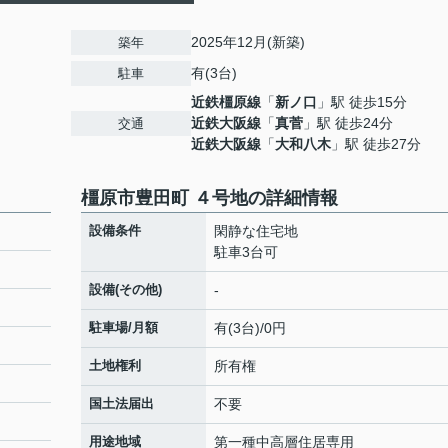
2025年12月(新築)
築年
有(3台)
駐車
近鉄橿原線
「
新ノ口
」駅 徒歩15分
近鉄大阪線
「
真菅
」駅 徒歩24分
交通
近鉄大阪線
「
大和八木
」駅 徒歩27分
橿原市豊田町 ４号地の詳細情報
設備条件
閑静な住宅地
駐車3台可
設備(その他)
-
駐車場/月額
有(3台)/0円
土地権利
所有権
国土法届出
不要
用途地域
第一種中高層住居専用