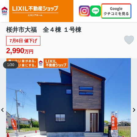
桜井市大福 全４棟 １号棟
7月6日 値下げ
2,990
万円
1
/
30