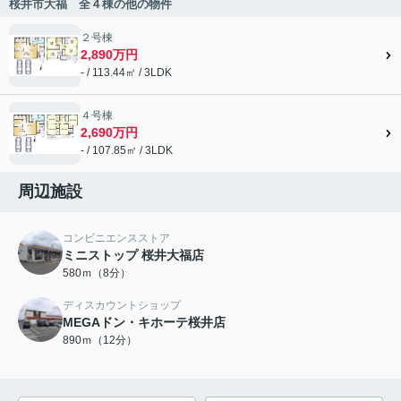
桜井市大福 全４棟の他の物件
２号棟
2,890万円
- / 113.44㎡ / 3LDK
４号棟
2,690万円
- / 107.85㎡ / 3LDK
周辺施設
コンビニエンスストア
ミニストップ 桜井大福店
580ｍ（8分）
ディスカウントショップ
MEGAドン・キホーテ桜井店
890ｍ（12分）