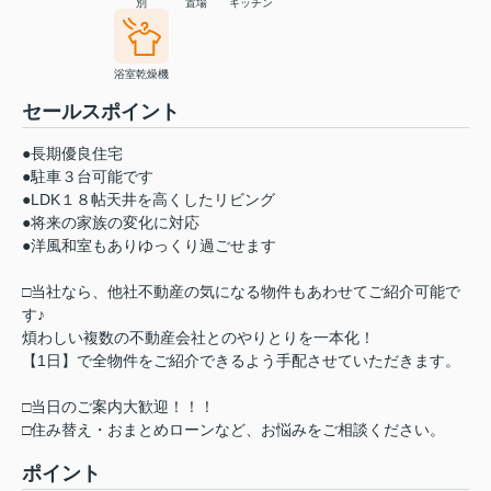
別
置場
キッチン
浴室乾燥機
セールスポイント
●長期優良住宅
●駐車３台可能です
●LDK１８帖天井を高くしたリビング
●将来の家族の変化に対応
●洋風和室もありゆっくり過ごせます
□当社なら、他社不動産の気になる物件もあわせてご紹介可能で
す♪
煩わしい複数の不動産会社とのやりとりを一本化！
【1日】で全物件をご紹介できるよう手配させていただきます。
□当日のご案内大歓迎！！！
□住み替え・おまとめローンなど、お悩みをご相談ください。
ポイント