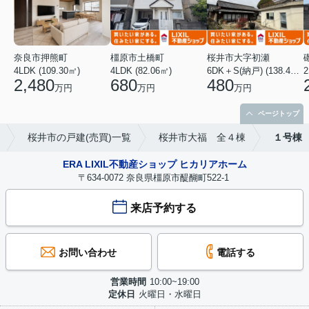
奈良市押熊町
橿原市土橋町
桜井市大字初瀬
4LDK (109.30㎡)
4LDK (82.06㎡)
6DK＋S(納戸) (138.46㎡)
2
2,480
680
480
万円
万円
万円
ページトップ
桜井市の戸建(売買)一覧
桜井市大福 全４棟
１号棟
ERA LIXIL不動産ショップ ヒカリアホーム
〒634-0072 奈良県橿原市醍醐町522-1
来店予約する
お問い合わせ
電話する
営業時間
10:00~19:00
定休日
火曜日・水曜日