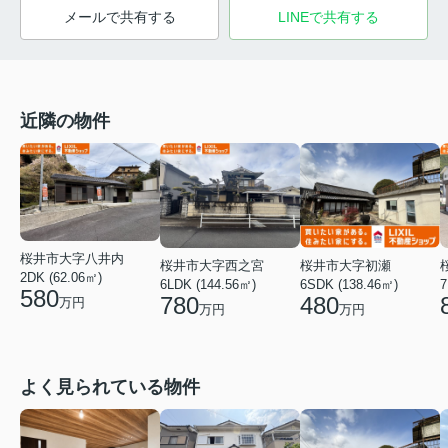
メールで共有する
LINEで共有する
近隣の物件
桜井市大字八井内
桜井市大字西之宮
桜井市大字初瀬
2DK (62.06㎡)
6LDK (144.56㎡)
6SDK (138.46㎡)
7
580
780
480
万円
万円
万円
よく見られている物件