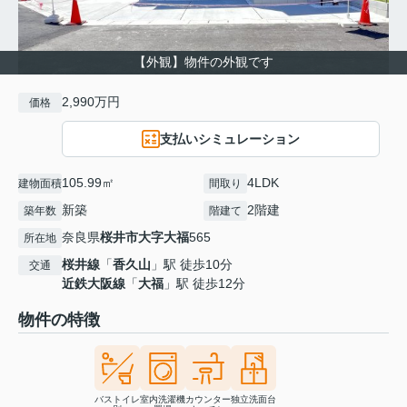
【外観】物件の外観です
2,990万円
価格
支払いシミュレーション
105.99㎡
4LDK
建物面積
間取り
新築
2階建
築年数
階建て
奈良県
桜井市
大字大福
565
所在地
桜井線
「
香久山
」駅 徒歩10分
交通
近鉄大阪線
「
大福
」駅 徒歩12分
物件の特徴
バストイレ
室内洗濯機
カウンター
独立洗面台