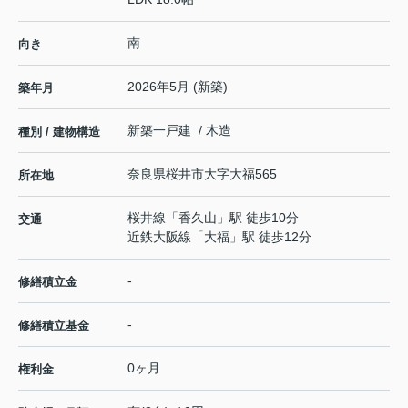
南
向き
2026年5月 (新築)
築年月
新築一戸建 / 木造
種別 / 建物構造
奈良県
桜井市
大字大福
565
所在地
桜井線
「
香久山
」駅 徒歩10分
交通
近鉄大阪線
「
大福
」駅 徒歩12分
-
修繕積立金
-
修繕積立基金
0ヶ月
権利金