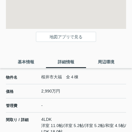
地図アプリで見る
基本情報
詳細情報
周辺環境
桜井市大福 全４棟
物件名
2,990万円
価格
-
管理費
4LDK
間取り / 詳細
洋室 11.0帖
/
洋室 5.2帖
/
洋室 5.2帖
/
和室 4.5帖
/
LDK 18.0帖